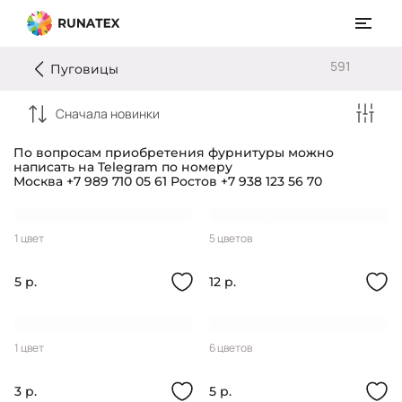
591
Пуговицы
Сначала новинки
По вопросам приобретения фурнитуры можно
написать на Telegram по номеру
Москва +7 989 710 05 61
Ростов +7 938 123 56 70
Пуговица 24L
Пуговица 24L
1 цвет
5 цветов
5 р.
12 р.
Пуговица 20L
Пуговица 28L
1 цвет
6 цветов
3 р.
5 р.