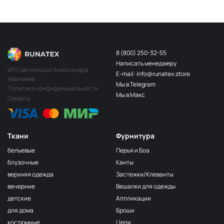
8 (800) 250-32-55
Написать менеджеру
ИП Светлейшая Александра
E-mail: info@runatex.store
Ивановна
Мы в Telegram
Политика конфиденциальности
Мы в Макс
Оферта
Ткани
Фурнитура
бельевые
Перья и Боа
блузочные
Канты
верхняя одежда
Застежки/Клеванты
вечерние
Вешалки для одежды
детские
Аппликации
для дома
Броши
костюмные
Цепи