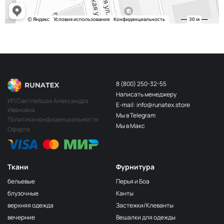
8 (800) 250-32-55
Написать менеджеру
ИП Светлейшая Александра
E-mail: info@runatex.store
Ивановна
Мы в Telegram
Политика конфиденциальности
Мы в Макс
Оферта
Ткани
Фурнитура
бельевые
Перья и Боа
блузочные
Канты
верхняя одежда
Застежки/Клеванты
вечерние
Вешалки для одежды