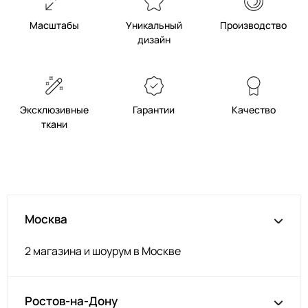
Т.Фиолет
2400000640004
Масштабы
Уникальный
Производство
Роз.Коралл
2400000491521
дизайн
Бл.Персик
2400000639978
П.Голубой
2400000491392
Яр.Бирюза
2400000640035
Эксклюзивные
Гарантии
Качество
Индиго
2400000640042
ткани
Оливковый
2400000639916
Красный
2400000491545
Гл.Синий
2400000491576
Бл.Розовый
2400000491408
Москва
Т.Роз.Пудра
2400000491552
2 магазина и шоурум в Москве
Винный
2400000491460
Кр.Корраловый
2400000107453
Бежевый
2400000491439
Ростов-на-Дону