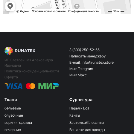
8 (800) 250-32-55
Написать менеджеру
ИП Светлейшая Александра
E-mail: info@runatex.store
Ивановна
Мы в Telegram
Политика конфиденциальности
Мы в Макс
Оферта
Ткани
Фурнитура
бельевые
Перья и Боа
блузочные
Канты
верхняя одежда
Застежки/Клеванты
вечерние
Вешалки для одежды