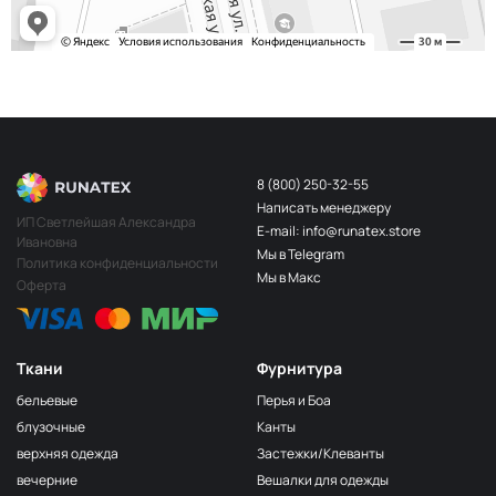
8 (800) 250-32-55
Написать менеджеру
ИП Светлейшая Александра
E-mail: info@runatex.store
Ивановна
Мы в Telegram
Политика конфиденциальности
Мы в Макс
Оферта
Ткани
Фурнитура
бельевые
Перья и Боа
блузочные
Канты
верхняя одежда
Застежки/Клеванты
вечерние
Вешалки для одежды