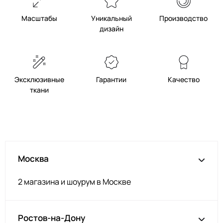
Т.Фиолет
2400000640004
Масштабы
Уникальный
Производство
Роз.Коралл
2400000491521
дизайн
Бл.Персик
2400000639978
П.Голубой
2400000491392
Яр.Бирюза
2400000640035
Эксклюзивные
Гарантии
Качество
Индиго
2400000640042
ткани
Оливковый
2400000639916
Красный
2400000491545
Гл.Синий
2400000491576
Бл.Розовый
2400000491408
Москва
Т.Роз.Пудра
2400000491552
2 магазина и шоурум в Москве
Винный
2400000491460
Кр.Корраловый
2400000107453
Бежевый
2400000491439
Ростов-на-Дону