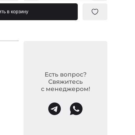
0739579
ть в корзину
0739586
0739593
0739678
0739630
0739623
0739616
Есть вопрос?
Свяжитесь
с менеджером!