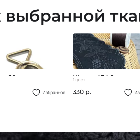
 выбранной тк
ка 20мм
Шитье #34 8см
1 цвет
330 р.
Избранное
Из