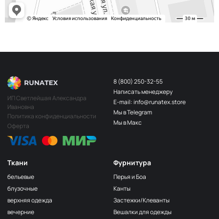
8 (800) 250-32-55
Написать менеджеру
ИП Светлейшая Александра
E-mail: info@runatex.store
Ивановна
Мы в Telegram
Политика конфиденциальности
Мы в Макс
Оферта
Ткани
Фурнитура
бельевые
Перья и Боа
блузочные
Канты
верхняя одежда
Застежки/Клеванты
вечерние
Вешалки для одежды