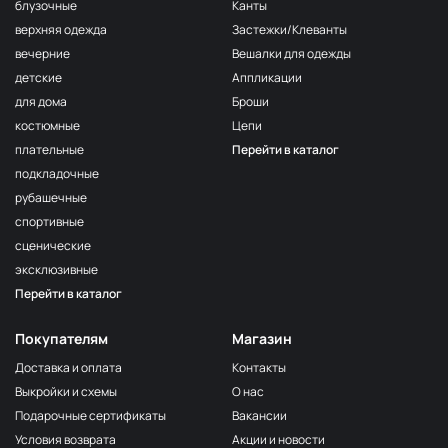
F222/2
блузочные
Канты
2Морская
МП-20-F222/2
верхняя одежда
Застежки/Клеванты
волна
вечерние
Вешалки для одежды
F222/3
детские
Аппликации
3Морская
МП-20-F222/3
волна
для дома
Броши
костюмные
Цепи
F257 Аквамарин
МП-20-F257
плательные
Перейти в каталог
203/1
МП-20-203/1
подкладочные
1Т.Бирюзовый
рубашечные
F254 Лагуна
МП-20-F254
спортивные
191/3
МП-20-191/3
сценические
4Св.Бирюзовый
эксклюзивные
F224/2
Перейти в каталог
2Океанская
МП-20-F224/2
бездна
Покупателям
Магазин
309/1 1Т.Серый
МП-20-309/1
Доставка и оплата
Контакты
F206 Бл.Бирюза
МП-20-F206
Выкройки и схемы
О нас
F321/1 Океан
МП-20-F321/1
Подарочные сертификаты
Вакансии
191/2
Условия возврата
Акции и новости
МП-20-191/2