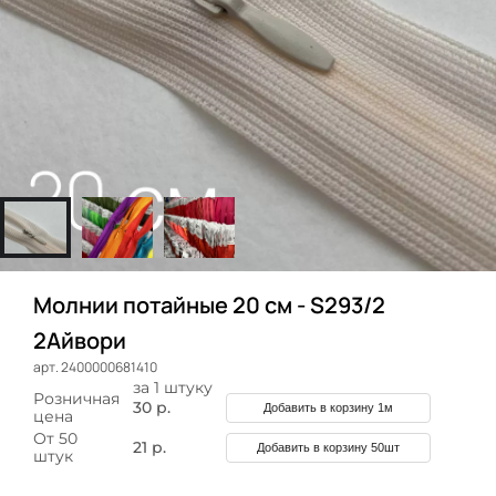
Молнии потайные 20 см - S293/2
2Айвори
арт. 2400000681410
за 1 штуку
Розничная
30 р.
Добавить в корзину 1м
цена
От 50
21 р.
Добавить в корзину 50шт
штук