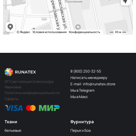
243/2
МП-20-243/2
2Бл.Бирюзовый
S248
2400000683254
Св.Бирюза
203/3
МП-20-203/3
3Т.Бирюзовый
F201/2
2Лагуна
МП-20-F201/2
голубая
249/1
Аквамарин
МП-20-249/1
(Т.Бирюзовый)
8 (800) 250-32-55
Написать менеджеру
198 1Бирюзовый
МП-20-198
ИП Светлейшая Александра
E-mail: info@runatex.store
Ивановна
203/2
МП-20-203/2
Мы в Telegram
2Т.Бирюзовый
Политика конфиденциальности
Мы в Макс
Оферта
193
МП-20-193
1Св.Бирюзовый
249/2
МП-20-
Аквамарин(Т.Бирюзовый)
249/2
Ткани
Фурнитура
245 2Бирюзовый
МП-20-245
бельевые
Перья и Боа