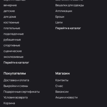
волна
вечерние
Вешалки для одежды
F222/3
детские
Аппликации
3Морская
МП-20-F222/3
волна
для дома
Броши
костюмные
Цепи
F257 Аквамарин
МП-20-F257
плательные
Перейти в каталог
203/1
МП-20-203/1
подкладочные
1Т.Бирюзовый
рубашечные
F254 Лагуна
МП-20-F254
спортивные
191/3
МП-20-191/3
сценические
4Св.Бирюзовый
эксклюзивные
F224/2
Перейти в каталог
2Океанская
МП-20-F224/2
бездна
Покупателям
Магазин
309/1 1Т.Серый
МП-20-309/1
Доставка и оплата
Контакты
F206 Бл.Бирюза
МП-20-F206
Выкройки и схемы
О нас
F321/1 Океан
МП-20-F321/1
Подарочные сертификаты
Вакансии
191/2
Условия возврата
Акции и новости
МП-20-191/2
3Св.Бирюзовый
Корзина