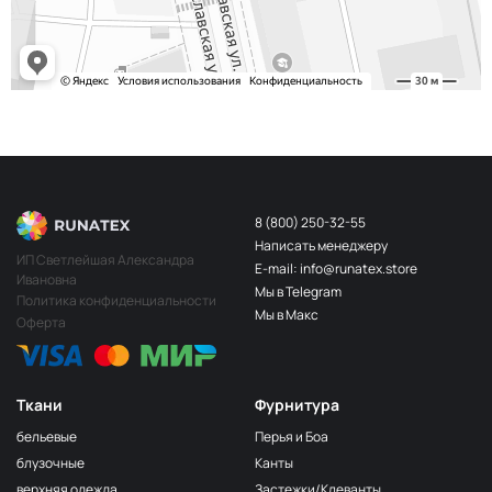
S248
2400000683254
Св.Бирюза
203/3
МП-20-203/3
3Т.Бирюзовый
F201/2
2Лагуна
МП-20-F201/2
голубая
249/1
Аквамарин
МП-20-249/1
(Т.Бирюзовый)
8 (800) 250-32-55
Написать менеджеру
198 1Бирюзовый
МП-20-198
ИП Светлейшая Александра
E-mail: info@runatex.store
Ивановна
203/2
МП-20-203/2
Мы в Telegram
2Т.Бирюзовый
Политика конфиденциальности
Мы в Макс
Оферта
193
МП-20-193
1Св.Бирюзовый
249/2
МП-20-
Аквамарин(Т.Бирюзовый)
249/2
Ткани
Фурнитура
245 2Бирюзовый
МП-20-245
бельевые
Перья и Боа
F222/2
блузочные
Канты
2Морская
МП-20-F222/2
верхняя одежда
Застежки/Клеванты