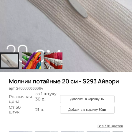
Молнии потайные 20 см - S293 Айвори
арт. 2400000333364
за 1 штуку
Розничная
30 р.
Добавить в корзину 1м
цена
От 50
21 р.
Добавить в корзину 50шт
штук
Все 378 цветов