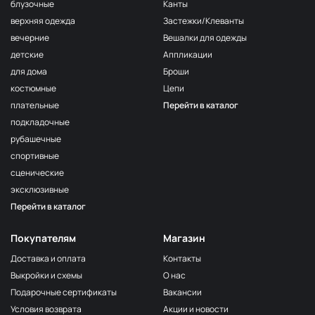
F222/2
блузочные
Канты
2Морская
МП-20-F222/2
верхняя одежда
Застежки/Клеванты
волна
вечерние
Вешалки для одежды
F222/3
детские
Аппликации
3Морская
МП-20-F222/3
волна
для дома
Броши
костюмные
Цепи
F257 Аквамарин
МП-20-F257
плательные
Перейти в каталог
203/1
МП-20-203/1
подкладочные
1Т.Бирюзовый
рубашечные
F254 Лагуна
МП-20-F254
спортивные
191/3
МП-20-191/3
сценические
4Св.Бирюзовый
эксклюзивные
F224/2
Перейти в каталог
2Океанская
МП-20-F224/2
бездна
Покупателям
Магазин
309/1 1Т.Серый
МП-20-309/1
Доставка и оплата
Контакты
F206 Бл.Бирюза
МП-20-F206
Выкройки и схемы
О нас
F321/1 Океан
МП-20-F321/1
Подарочные сертификаты
Вакансии
191/2
Условия возврата
Акции и новости
МП-20-191/2