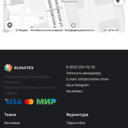
243/2
МП-20-243/2
2Бл.Бирюзовый
S248
2400000683254
Св.Бирюза
203/3
МП-20-203/3
3Т.Бирюзовый
F201/2
2Лагуна
МП-20-F201/2
голубая
249/1
Аквамарин
МП-20-249/1
(Т.Бирюзовый)
8 (800) 250-32-55
Написать менеджеру
198 1Бирюзовый
МП-20-198
ИП Светлейшая Александра
E-mail: info@runatex.store
Ивановна
203/2
МП-20-203/2
Мы в Telegram
2Т.Бирюзовый
Политика конфиденциальности
Мы в Макс
Оферта
193
МП-20-193
1Св.Бирюзовый
249/2
МП-20-
Аквамарин(Т.Бирюзовый)
249/2
Ткани
Фурнитура
245 2Бирюзовый
МП-20-245
бельевые
Перья и Боа