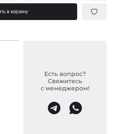
20-F188
ть в корзину
20-F200
-20-214
0-180/1
-20-177
0683490
Есть вопрос?
Свяжитесь
0683551
с менеджером!
-20-318
-F223/1
-20-182
-F223/2