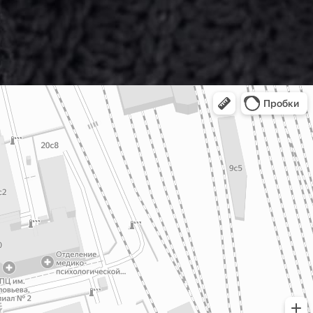
0-203/3
-F201/2
0-249/1
-20-198
0-203/2
-20-193
МП-20-
249/2
-20-245
-F222/2