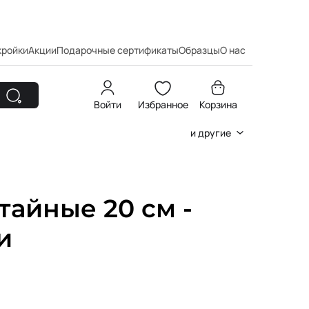
кройки
Акции
Подарочные сертификаты
Образцы
О нас
Войти
Избранное
Корзина
и другие
айные 20 см -
и