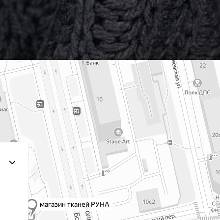
203/3
МП-2
3Т.Бирюзовый
F201/2 2Лагуна
МП-20
голубая
249/1 Аквамарин
МП-2
(Т.Бирюзовый)
198 1Бирюзовый
МП
203/2
МП-2
2Т.Бирюзовый
193 1Св.Бирюзовый
МП
249/2
Аквамарин(Т.Бирюзовый)
245 2Бирюзовый
МП
F222/2 2Морская
МП-20
волна