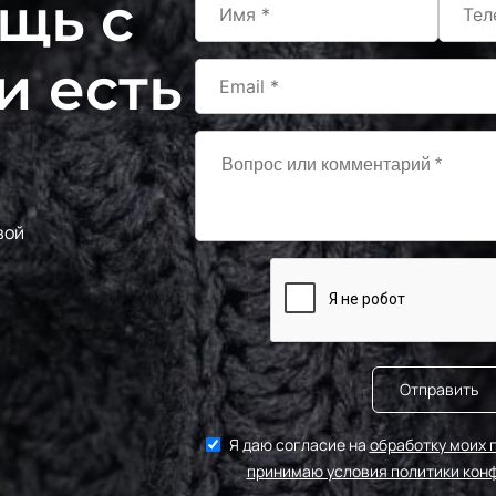
щь с
F236/2
МП-20
2Зел.Бирюза
и есть
S198/2
240000
2Бирюзовый
243/1
МП-2
1Бл.Бирюзовый
F201/1 1Лагуна
вой
МП-20
голубая
F222/1 1Морская
МП-20
волна
S198/1
240000
1Бирюзовый
Отправить
243/2
МП-2
Я даю согласие на
обработку моих 
2Бл.Бирюзовый
принимаю условия политики кон
S248 Св.Бирюза
240000