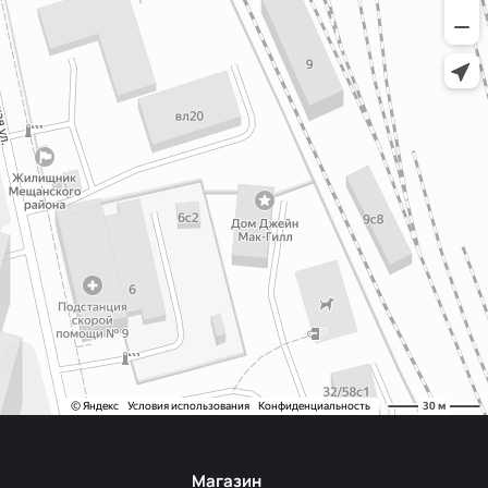
-F222/3
20-F257
0-203/1
20-F254
0-191/3
-F224/2
0-309/1
20-F206
0-F321/1
Магазин