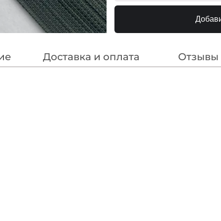
F188 Нас.Голубой
МП-
Добави
F200 Синий
МП-
214 Синий
МП
насыщенный
ие
Доставка и оплата
Отзывы
180/1 Пыльно-
МП-2
Голубой
177 Св.Голубой
МП
N145 Бл.Голубой
240000
N146
240000
Св.Ультрамарин
318 Т.Синий
МП
F223/1 1Электрик
МП-20
182 Голубой Василёк
МП
F223/2 2Электрик
МП-20