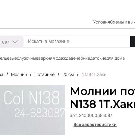
Условия
Схемы и вы
езде
ельевые
блузочные
верхняя одежда
вечерние
детские
для дома
/
/
/
/
ра
Молнии
Потайные
20 см
N138 1Т.Хаки
Молнии пот
N138 1Т.Хак
арт. 2400000683087
Все характеристики