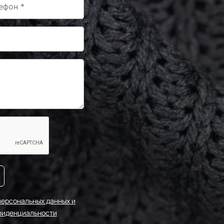
-F236/2
0683230
0-243/1
-F201/1
-F222/1
0683223
0-243/2
персональных данных и
фиденциальности
0683254