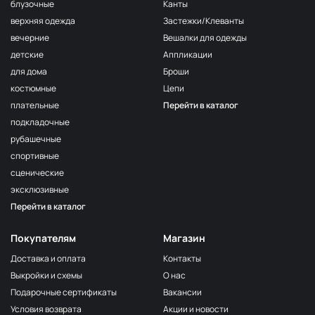
F222/2
блузочные
Канты
2Морская
МП-20-F222/2
верхняя одежда
Застежки/Клеванты
волна
вечерние
Вешалки для одежды
F222/3
детские
Аппликации
3Морская
МП-20-F222/3
волна
для дома
Броши
костюмные
Цепи
F257 Аквамарин
МП-20-F257
плательные
Перейти в каталог
203/1
МП-20-203/1
подкладочные
1Т.Бирюзовый
рубашечные
F254 Лагуна
МП-20-F254
спортивные
191/3
МП-20-191/3
сценические
4Св.Бирюзовый
эксклюзивные
F224/2
Перейти в каталог
2Океанская
МП-20-F224/2
бездна
Покупателям
Магазин
309/1 1Т.Серый
МП-20-309/1
Доставка и оплата
Контакты
F206 Бл.Бирюза
МП-20-F206
Выкройки и схемы
О нас
F321/1 Океан
МП-20-F321/1
Подарочные сертификаты
Вакансии
191/2
Условия возврата
Акции и новости
МП-20-191/2