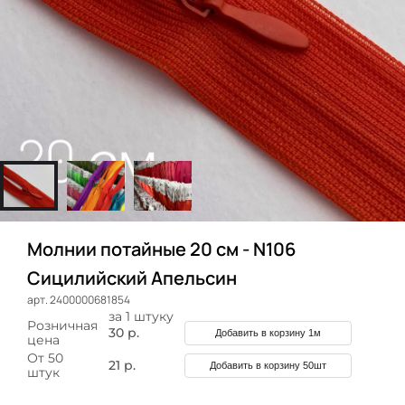
Молнии потайные 20 см - N106
Сицилийский Апельсин
арт. 2400000681854
за 1 штуку
Розничная
30 р.
Добавить в корзину 1м
цена
От 50
21 р.
Добавить в корзину 50шт
штук