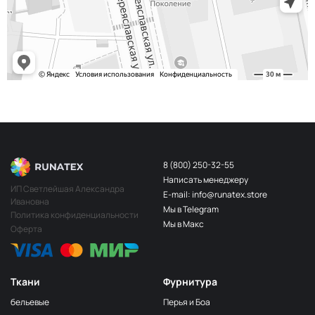
243/2
МП-20-243/2
2Бл.Бирюзовый
S248
2400000683254
Св.Бирюза
203/3
МП-20-203/3
3Т.Бирюзовый
F201/2
2Лагуна
МП-20-F201/2
голубая
249/1
Аквамарин
МП-20-249/1
(Т.Бирюзовый)
8 (800) 250-32-55
Написать менеджеру
198 1Бирюзовый
МП-20-198
ИП Светлейшая Александра
E-mail: info@runatex.store
Ивановна
203/2
МП-20-203/2
Мы в Telegram
2Т.Бирюзовый
Политика конфиденциальности
Мы в Макс
Оферта
193
МП-20-193
1Св.Бирюзовый
249/2
МП-20-
Аквамарин(Т.Бирюзовый)
249/2
Ткани
Фурнитура
245 2Бирюзовый
МП-20-245
бельевые
Перья и Боа