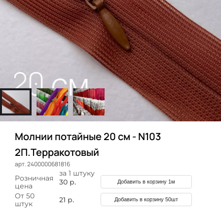
Молнии потайные 20 см - N103
2П.Терракотовый
арт. 2400000681816
за 1 штуку
Розничная
30 р.
Добавить в корзину 1м
цена
От 50
21 р.
Добавить в корзину 50шт
штук