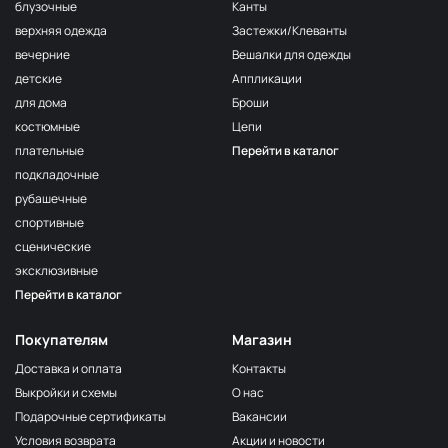
F222/2
блузочные
Канты
2Морская
МП-20-F222/2
верхняя одежда
Застежки/Клеванты
волна
вечерние
Вешалки для одежды
F222/3
детские
Аппликации
3Морская
МП-20-F222/3
волна
для дома
Броши
костюмные
Цепи
F257 Аквамарин
МП-20-F257
плательные
Перейти в каталог
203/1
МП-20-203/1
подкладочные
1Т.Бирюзовый
рубашечные
F254 Лагуна
МП-20-F254
спортивные
191/3
МП-20-191/3
сценические
4Св.Бирюзовый
эксклюзивные
F224/2
Перейти в каталог
2Океанская
МП-20-F224/2
бездна
Покупателям
Магазин
309/1 1Т.Серый
МП-20-309/1
Доставка и оплата
Контакты
F206 Бл.Бирюза
МП-20-F206
Выкройки и схемы
О нас
F321/1 Океан
МП-20-F321/1
Подарочные сертификаты
Вакансии
191/2
Условия возврата
Акции и новости
МП-20-191/2