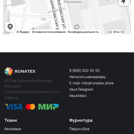
243/2
МП-20-243/2
2Бл.Бирюзовый
S248
2400000683254
Св.Бирюза
203/3
МП-20-203/3
3Т.Бирюзовый
F201/2
2Лагуна
МП-20-F201/2
голубая
249/1
Аквамарин
МП-20-249/1
(Т.Бирюзовый)
8 (800) 250-32-55
Написать менеджеру
198 1Бирюзовый
МП-20-198
ИП Светлейшая Александра
E-mail: info@runatex.store
Ивановна
203/2
МП-20-203/2
Мы в Telegram
2Т.Бирюзовый
Политика конфиденциальности
Мы в Макс
Оферта
193
МП-20-193
1Св.Бирюзовый
249/2
МП-20-
Аквамарин(Т.Бирюзовый)
249/2
Ткани
Фурнитура
245 2Бирюзовый
МП-20-245
бельевые
Перья и Боа