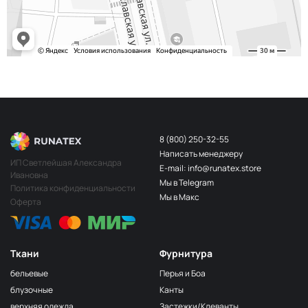
S248
2400000683254
Св.Бирюза
203/3
МП-20-203/3
3Т.Бирюзовый
F201/2
2Лагуна
МП-20-F201/2
голубая
249/1
Аквамарин
МП-20-249/1
(Т.Бирюзовый)
8 (800) 250-32-55
Написать менеджеру
198 1Бирюзовый
МП-20-198
ИП Светлейшая Александра
E-mail: info@runatex.store
Ивановна
203/2
МП-20-203/2
Мы в Telegram
2Т.Бирюзовый
Политика конфиденциальности
Мы в Макс
Оферта
193
МП-20-193
1Св.Бирюзовый
249/2
МП-20-
Аквамарин(Т.Бирюзовый)
249/2
Ткани
Фурнитура
245 2Бирюзовый
МП-20-245
бельевые
Перья и Боа
F222/2
блузочные
Канты
2Морская
МП-20-F222/2
верхняя одежда
Застежки/Клеванты