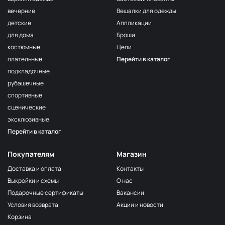
волна
вечерние
Вешалки для одежды
F222/3
детские
Аппликации
3Морская
МП-20-F222/3
волна
для дома
Броши
костюмные
Цепи
F257 Аквамарин
МП-20-F257
плательные
Перейти в каталог
203/1
МП-20-203/1
подкладочные
1Т.Бирюзовый
рубашечные
F254 Лагуна
МП-20-F254
спортивные
191/3
МП-20-191/3
сценические
4Св.Бирюзовый
эксклюзивные
F224/2
Перейти в каталог
2Океанская
МП-20-F224/2
бездна
Покупателям
Магазин
309/1 1Т.Серый
МП-20-309/1
Доставка и оплата
Контакты
F206 Бл.Бирюза
МП-20-F206
Выкройки и схемы
О нас
F321/1 Океан
МП-20-F321/1
Подарочные сертификаты
Вакансии
191/2
Условия возврата
Акции и новости
МП-20-191/2
3Св.Бирюзовый
Корзина