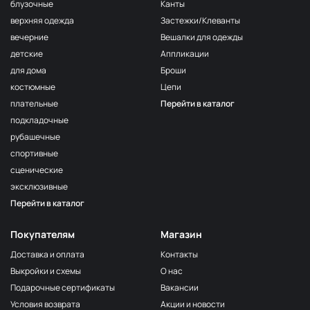
F222/2
блузочные
Канты
2Морская
МП-20-F222/2
верхняя одежда
Застежки/Клеванты
волна
вечерние
Вешалки для одежды
F222/3
детские
Аппликации
3Морская
МП-20-F222/3
волна
для дома
Броши
костюмные
Цепи
F257 Аквамарин
МП-20-F257
плательные
Перейти в каталог
203/1
МП-20-203/1
подкладочные
1Т.Бирюзовый
рубашечные
F254 Лагуна
МП-20-F254
спортивные
191/3
МП-20-191/3
сценические
4Св.Бирюзовый
эксклюзивные
F224/2
Перейти в каталог
2Океанская
МП-20-F224/2
бездна
Покупателям
Магазин
309/1 1Т.Серый
МП-20-309/1
Доставка и оплата
Контакты
F206 Бл.Бирюза
МП-20-F206
Выкройки и схемы
О нас
F321/1 Океан
МП-20-F321/1
Подарочные сертификаты
Вакансии
191/2
Условия возврата
Акции и новости
МП-20-191/2