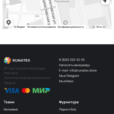
243/2
МП-20-243/2
2Бл.Бирюзовый
S248
2400000683254
Св.Бирюза
203/3
МП-20-203/3
3Т.Бирюзовый
F201/2
2Лагуна
МП-20-F201/2
голубая
249/1
Аквамарин
МП-20-249/1
(Т.Бирюзовый)
8 (800) 250-32-55
Написать менеджеру
198 1Бирюзовый
МП-20-198
ИП Светлейшая Александра
E-mail: info@runatex.store
Ивановна
203/2
МП-20-203/2
Мы в Telegram
2Т.Бирюзовый
Политика конфиденциальности
Мы в Макс
Оферта
193
МП-20-193
1Св.Бирюзовый
249/2
МП-20-
Аквамарин(Т.Бирюзовый)
249/2
Ткани
Фурнитура
245 2Бирюзовый
МП-20-245
бельевые
Перья и Боа