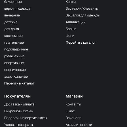
F222/2
блузочные
Канты
2Морская
МП-20-F222/2
верхняя одежда
Застежки/Клеванты
волна
вечерние
Вешалки для одежды
F222/3
детские
Аппликации
3Морская
МП-20-F222/3
волна
для дома
Броши
костюмные
Цепи
F257 Аквамарин
МП-20-F257
плательные
Перейти в каталог
203/1
МП-20-203/1
подкладочные
1Т.Бирюзовый
рубашечные
F254 Лагуна
МП-20-F254
спортивные
191/3
МП-20-191/3
сценические
4Св.Бирюзовый
эксклюзивные
F224/2
Перейти в каталог
2Океанская
МП-20-F224/2
бездна
Покупателям
Магазин
309/1 1Т.Серый
МП-20-309/1
Доставка и оплата
Контакты
F206 Бл.Бирюза
МП-20-F206
Выкройки и схемы
О нас
F321/1 Океан
МП-20-F321/1
Подарочные сертификаты
Вакансии
191/2
Условия возврата
Акции и новости
МП-20-191/2