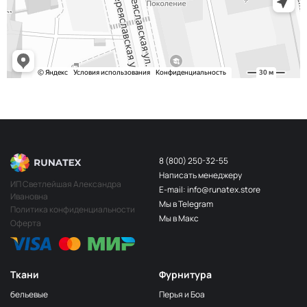
243/2
МП-20-243/2
2Бл.Бирюзовый
S248
2400000683254
Св.Бирюза
203/3
МП-20-203/3
3Т.Бирюзовый
F201/2
2Лагуна
МП-20-F201/2
голубая
249/1
Аквамарин
МП-20-249/1
(Т.Бирюзовый)
8 (800) 250-32-55
Написать менеджеру
198 1Бирюзовый
МП-20-198
ИП Светлейшая Александра
E-mail: info@runatex.store
Ивановна
203/2
МП-20-203/2
Мы в Telegram
2Т.Бирюзовый
Политика конфиденциальности
Мы в Макс
Оферта
193
МП-20-193
1Св.Бирюзовый
249/2
МП-20-
Аквамарин(Т.Бирюзовый)
249/2
Ткани
Фурнитура
245 2Бирюзовый
МП-20-245
бельевые
Перья и Боа