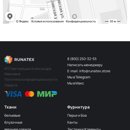
S248
2400000683254
Св.Бирюза
203/3
МП-20-203/3
3Т.Бирюзовый
F201/2
2Лагуна
МП-20-F201/2
голубая
249/1
Аквамарин
МП-20-249/1
(Т.Бирюзовый)
8 (800) 250-32-55
Написать менеджеру
198 1Бирюзовый
МП-20-198
ИП Светлейшая Александра
E-mail: info@runatex.store
Ивановна
203/2
МП-20-203/2
Мы в Telegram
2Т.Бирюзовый
Политика конфиденциальности
Мы в Макс
Оферта
193
МП-20-193
1Св.Бирюзовый
249/2
МП-20-
Аквамарин(Т.Бирюзовый)
249/2
Ткани
Фурнитура
245 2Бирюзовый
МП-20-245
бельевые
Перья и Боа
F222/2
блузочные
Канты
2Морская
МП-20-F222/2
верхняя одежда
Застежки/Клеванты