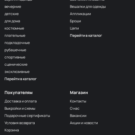
волна
вечерние
Вешалки для одежды
F222/3
детские
Аппликации
3Морская
МП-20-F222/3
волна
для дома
Броши
костюмные
Цепи
F257 Аквамарин
МП-20-F257
плательные
Перейти в каталог
203/1
МП-20-203/1
подкладочные
1Т.Бирюзовый
рубашечные
F254 Лагуна
МП-20-F254
спортивные
191/3
МП-20-191/3
сценические
4Св.Бирюзовый
эксклюзивные
F224/2
Перейти в каталог
2Океанская
МП-20-F224/2
бездна
Покупателям
Магазин
309/1 1Т.Серый
МП-20-309/1
Доставка и оплата
Контакты
F206 Бл.Бирюза
МП-20-F206
Выкройки и схемы
О нас
F321/1 Океан
МП-20-F321/1
Подарочные сертификаты
Вакансии
191/2
Условия возврата
Акции и новости
МП-20-191/2
3Св.Бирюзовый
Корзина