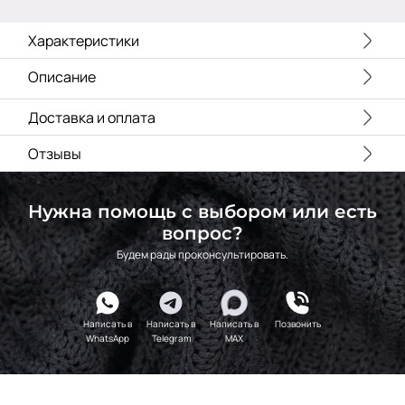
N146
2400000683551
Св.Ультрамарин
Характеристики
318 Т.Синий
МП-20-318
F223/1
Описание
МП-20-F223/1
1Электрик
182 Голубой
Доставка и оплата
МП-20-182
Василёк
Почтой России, СДЭК, Сбер-Логистика, DHL, EMS, Деловые линии, ЦАП, ПЭК, Энергия, DPD, КИТ, Байкал Сервис или любой другой удобной вам транспортной компанией.
Стоимость доставки рассчитывается индивидуально согласно тарифам выбранного вами вида отправления, а также габаритов, веса, удаленности населенного пункта.
Подробнее с условиями можно ознакомиться на странице
F223/2
Отзывы
МП-20-F223/2
2Электрик
220 Синий
МП-20-220
Нужна помощь с выбором или есть
C220 Синий
МП-20-C220
вопрос?
Royal
Будем рады проконсультировать.
F208 Т.Бирюза
МП-20-F208
голубая
F318 Т.Синий
МП-20-F318
классический
Написать в
Написать в
Написать в
Позвонить
F325 Серый
WhatsApp
Telegram
MAX
МП-20-F325
Тиффани
F213/2
МП-20-F213/2
2Васильковый