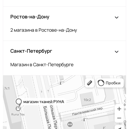
330/1 1Т.Бирюза
МП-20-330/1
S178
Ростов-на-Дону
2400000035299
Н.Голубой
207 Василёк
МП-20-207
2 магазина в Ростове-на-Дону
F213/1
МП-20-F213/1
1Васильковый
F236/2
Санкт-Петербург
МП-20-F236/2
2Зел.Бирюза
S198/2
Магазин в Санкт-Петербурге
2400000683230
2Бирюзовый
243/1
МП-20-243/1
1Бл.Бирюзовый
F201/1 1Лагуна
МП-20-F201/1
голубая
F222/1
1Морская
МП-20-F222/1
волна
S198/1
2400000683223
1Бирюзовый