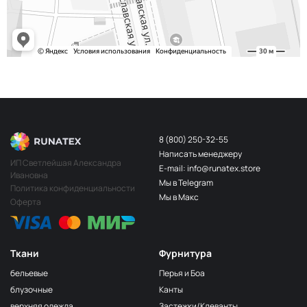
S248
2400000683254
Св.Бирюза
203/3
МП-20-203/3
3Т.Бирюзовый
F201/2
2Лагуна
МП-20-F201/2
голубая
249/1
Аквамарин
МП-20-249/1
(Т.Бирюзовый)
8 (800) 250-32-55
Написать менеджеру
198 1Бирюзовый
МП-20-198
ИП Светлейшая Александра
E-mail: info@runatex.store
Ивановна
203/2
МП-20-203/2
Мы в Telegram
2Т.Бирюзовый
Политика конфиденциальности
Мы в Макс
Оферта
193
МП-20-193
1Св.Бирюзовый
249/2
МП-20-
Аквамарин(Т.Бирюзовый)
249/2
Ткани
Фурнитура
245 2Бирюзовый
МП-20-245
бельевые
Перья и Боа
F222/2
блузочные
Канты
2Морская
МП-20-F222/2
верхняя одежда
Застежки/Клеванты