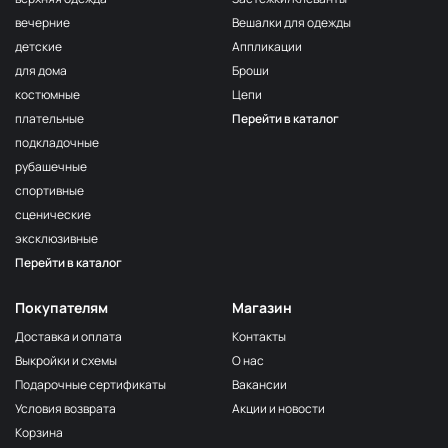
волна
вечерние
Вешалки для одежды
F222/3
детские
Аппликации
3Морская
МП-20-F222/3
волна
для дома
Броши
костюмные
Цепи
F257 Аквамарин
МП-20-F257
плательные
Перейти в каталог
203/1
МП-20-203/1
подкладочные
1Т.Бирюзовый
рубашечные
F254 Лагуна
МП-20-F254
спортивные
191/3
МП-20-191/3
сценические
4Св.Бирюзовый
эксклюзивные
F224/2
Перейти в каталог
2Океанская
МП-20-F224/2
бездна
Покупателям
Магазин
309/1 1Т.Серый
МП-20-309/1
Доставка и оплата
Контакты
F206 Бл.Бирюза
МП-20-F206
Выкройки и схемы
О нас
F321/1 Океан
МП-20-F321/1
Подарочные сертификаты
Вакансии
191/2
Условия возврата
Акции и новости
МП-20-191/2
3Св.Бирюзовый
Корзина