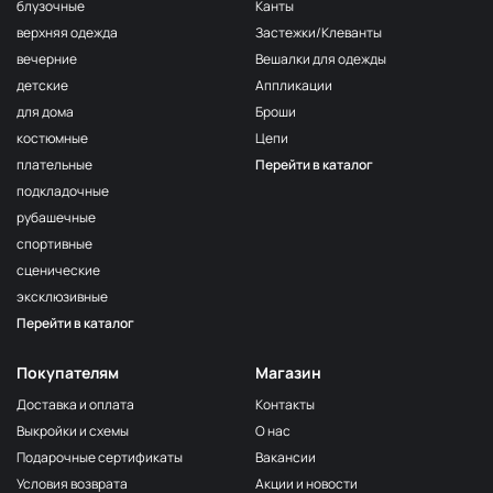
F222/2
блузочные
Канты
2Морская
МП-20-F222/2
верхняя одежда
Застежки/Клеванты
волна
вечерние
Вешалки для одежды
F222/3
детские
Аппликации
3Морская
МП-20-F222/3
волна
для дома
Броши
костюмные
Цепи
F257 Аквамарин
МП-20-F257
плательные
Перейти в каталог
203/1
МП-20-203/1
подкладочные
1Т.Бирюзовый
рубашечные
F254 Лагуна
МП-20-F254
спортивные
191/3
МП-20-191/3
сценические
4Св.Бирюзовый
эксклюзивные
F224/2
Перейти в каталог
2Океанская
МП-20-F224/2
бездна
Покупателям
Магазин
309/1 1Т.Серый
МП-20-309/1
Доставка и оплата
Контакты
F206 Бл.Бирюза
МП-20-F206
Выкройки и схемы
О нас
F321/1 Океан
МП-20-F321/1
Подарочные сертификаты
Вакансии
191/2
Условия возврата
Акции и новости
МП-20-191/2