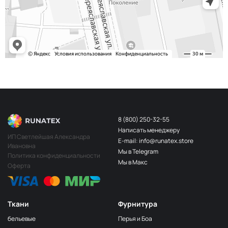
243/2
МП-20-243/2
2Бл.Бирюзовый
S248
2400000683254
Св.Бирюза
203/3
МП-20-203/3
3Т.Бирюзовый
F201/2
2Лагуна
МП-20-F201/2
голубая
249/1
Аквамарин
МП-20-249/1
(Т.Бирюзовый)
8 (800) 250-32-55
Написать менеджеру
198 1Бирюзовый
МП-20-198
ИП Светлейшая Александра
E-mail: info@runatex.store
Ивановна
203/2
МП-20-203/2
Мы в Telegram
2Т.Бирюзовый
Политика конфиденциальности
Мы в Макс
Оферта
193
МП-20-193
1Св.Бирюзовый
249/2
МП-20-
Аквамарин(Т.Бирюзовый)
249/2
Ткани
Фурнитура
245 2Бирюзовый
МП-20-245
бельевые
Перья и Боа