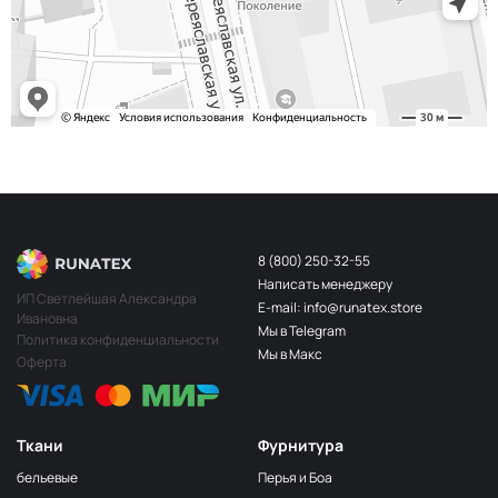
243/2
МП-20-243/2
2Бл.Бирюзовый
S248
2400000683254
Св.Бирюза
203/3
МП-20-203/3
3Т.Бирюзовый
F201/2
2Лагуна
МП-20-F201/2
голубая
249/1
Аквамарин
МП-20-249/1
(Т.Бирюзовый)
8 (800) 250-32-55
Написать менеджеру
198 1Бирюзовый
МП-20-198
ИП Светлейшая Александра
E-mail: info@runatex.store
Ивановна
203/2
МП-20-203/2
Мы в Telegram
2Т.Бирюзовый
Политика конфиденциальности
Мы в Макс
Оферта
193
МП-20-193
1Св.Бирюзовый
249/2
МП-20-
Аквамарин(Т.Бирюзовый)
249/2
Ткани
Фурнитура
245 2Бирюзовый
МП-20-245
бельевые
Перья и Боа