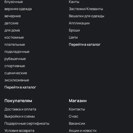
F222/2
блузочные
Канты
2Морская
МП-20-F222/2
верхняя одежда
Застежки/Клеванты
волна
вечерние
Вешалки для одежды
F222/3
детские
Аппликации
3Морская
МП-20-F222/3
волна
для дома
Броши
костюмные
Цепи
F257 Аквамарин
МП-20-F257
плательные
Перейти в каталог
203/1
МП-20-203/1
подкладочные
1Т.Бирюзовый
рубашечные
F254 Лагуна
МП-20-F254
спортивные
191/3
МП-20-191/3
сценические
4Св.Бирюзовый
эксклюзивные
F224/2
Перейти в каталог
2Океанская
МП-20-F224/2
бездна
Покупателям
Магазин
309/1 1Т.Серый
МП-20-309/1
Доставка и оплата
Контакты
F206 Бл.Бирюза
МП-20-F206
Выкройки и схемы
О нас
F321/1 Океан
МП-20-F321/1
Подарочные сертификаты
Вакансии
191/2
Условия возврата
Акции и новости
МП-20-191/2