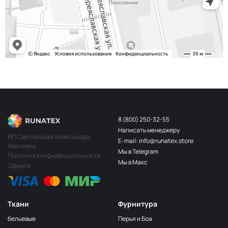
243/2
МП-20-243/2
2Бл.Бирюзовый
S248
2400000683254
Св.Бирюза
203/3
МП-20-203/3
3Т.Бирюзовый
F201/2
2Лагуна
МП-20-F201/2
голубая
249/1
Аквамарин
МП-20-249/1
(Т.Бирюзовый)
8 (800) 250-32-55
Написать менеджеру
198 1Бирюзовый
МП-20-198
ИП Светлейшая Александра
E-mail: info@runatex.store
Ивановна
203/2
МП-20-203/2
Мы в Telegram
2Т.Бирюзовый
Политика конфиденциальности
Мы в Макс
Оферта
193
МП-20-193
1Св.Бирюзовый
249/2
МП-20-
Аквамарин(Т.Бирюзовый)
249/2
Ткани
Фурнитура
245 2Бирюзовый
МП-20-245
бельевые
Перья и Боа