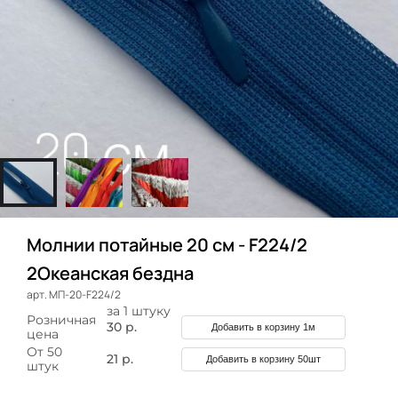
Молнии потайные 20 см - F224/2
2Океанская бездна
арт. МП-20-F224/2
за 1 штуку
Розничная
30 р.
Добавить в корзину 1м
цена
От 50
21 р.
Добавить в корзину 50шт
штук