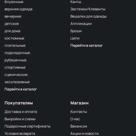
F222/2
блузочные
Канты
2Морская
МП-20-F222/2
верхняя одежда
Застежки/Клеванты
волна
вечерние
Вешалки для одежды
F222/3
детские
Аппликации
3Морская
МП-20-F222/3
волна
для дома
Броши
костюмные
Цепи
F257 Аквамарин
МП-20-F257
плательные
Перейти в каталог
203/1
МП-20-203/1
подкладочные
1Т.Бирюзовый
рубашечные
F254 Лагуна
МП-20-F254
спортивные
191/3
МП-20-191/3
сценические
4Св.Бирюзовый
эксклюзивные
F224/2
Перейти в каталог
2Океанская
МП-20-F224/2
бездна
Покупателям
Магазин
309/1 1Т.Серый
МП-20-309/1
Доставка и оплата
Контакты
F206 Бл.Бирюза
МП-20-F206
Выкройки и схемы
О нас
F321/1 Океан
МП-20-F321/1
Подарочные сертификаты
Вакансии
191/2
Условия возврата
Акции и новости
МП-20-191/2