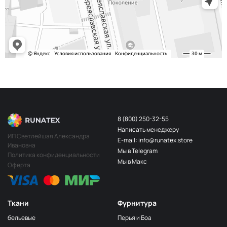
243/2
МП-20-243/2
2Бл.Бирюзовый
S248
2400000683254
Св.Бирюза
203/3
МП-20-203/3
3Т.Бирюзовый
F201/2
2Лагуна
МП-20-F201/2
голубая
249/1
Аквамарин
МП-20-249/1
(Т.Бирюзовый)
8 (800) 250-32-55
Написать менеджеру
198 1Бирюзовый
МП-20-198
ИП Светлейшая Александра
E-mail: info@runatex.store
Ивановна
203/2
МП-20-203/2
Мы в Telegram
2Т.Бирюзовый
Политика конфиденциальности
Мы в Макс
Оферта
193
МП-20-193
1Св.Бирюзовый
249/2
МП-20-
Аквамарин(Т.Бирюзовый)
249/2
Ткани
Фурнитура
245 2Бирюзовый
МП-20-245
бельевые
Перья и Боа