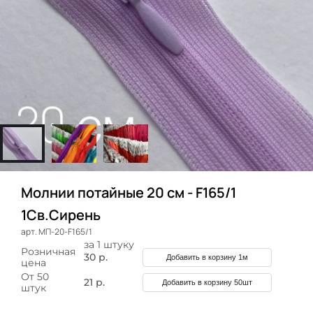
Молнии потайные 20 см - F165/1
1Св.Сирень
арт. МП-20-F165/1
за 1 штуку
Розничная
30 р.
Добавить в корзину 1м
цена
От 50
21 р.
Добавить в корзину 50шт
штук