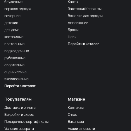
F222/2
блузочные
Канты
2Морская
МП-20-F222/2
верхняя одежда
Застежки/Клеванты
волна
вечерние
Вешалки для одежды
F222/3
детские
Аппликации
3Морская
МП-20-F222/3
волна
для дома
Броши
костюмные
Цепи
F257 Аквамарин
МП-20-F257
плательные
Перейти в каталог
203/1
МП-20-203/1
подкладочные
1Т.Бирюзовый
рубашечные
F254 Лагуна
МП-20-F254
спортивные
191/3
МП-20-191/3
сценические
4Св.Бирюзовый
эксклюзивные
F224/2
Перейти в каталог
2Океанская
МП-20-F224/2
бездна
Покупателям
Магазин
309/1 1Т.Серый
МП-20-309/1
Доставка и оплата
Контакты
F206 Бл.Бирюза
МП-20-F206
Выкройки и схемы
О нас
F321/1 Океан
МП-20-F321/1
Подарочные сертификаты
Вакансии
191/2
Условия возврата
Акции и новости
МП-20-191/2