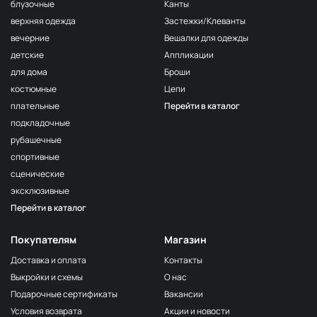
F222/2
блузочные
Канты
2Морская
МП-20-F222/2
верхняя одежда
Застежки/Клеванты
волна
вечерние
Вешалки для одежды
F222/3
детские
Аппликации
3Морская
МП-20-F222/3
волна
для дома
Броши
костюмные
Цепи
F257 Аквамарин
МП-20-F257
плательные
Перейти в каталог
203/1
МП-20-203/1
подкладочные
1Т.Бирюзовый
рубашечные
F254 Лагуна
МП-20-F254
спортивные
191/3
МП-20-191/3
сценические
4Св.Бирюзовый
эксклюзивные
F224/2
Перейти в каталог
2Океанская
МП-20-F224/2
бездна
Покупателям
Магазин
309/1 1Т.Серый
МП-20-309/1
Доставка и оплата
Контакты
F206 Бл.Бирюза
МП-20-F206
Выкройки и схемы
О нас
F321/1 Океан
МП-20-F321/1
Подарочные сертификаты
Вакансии
191/2
Условия возврата
Акции и новости
МП-20-191/2