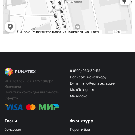
243/2
МП-20-243/2
2Бл.Бирюзовый
S248
2400000683254
Св.Бирюза
203/3
МП-20-203/3
3Т.Бирюзовый
F201/2
2Лагуна
МП-20-F201/2
голубая
249/1
Аквамарин
МП-20-249/1
(Т.Бирюзовый)
8 (800) 250-32-55
Написать менеджеру
198 1Бирюзовый
МП-20-198
ИП Светлейшая Александра
E-mail: info@runatex.store
Ивановна
203/2
МП-20-203/2
Мы в Telegram
2Т.Бирюзовый
Политика конфиденциальности
Мы в Макс
Оферта
193
МП-20-193
1Св.Бирюзовый
249/2
МП-20-
Аквамарин(Т.Бирюзовый)
249/2
Ткани
Фурнитура
245 2Бирюзовый
МП-20-245
бельевые
Перья и Боа