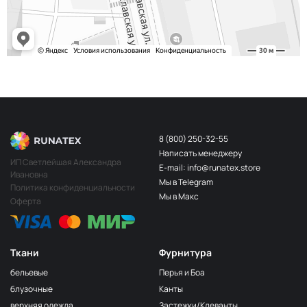
S248
2400000683254
Св.Бирюза
203/3
МП-20-203/3
3Т.Бирюзовый
F201/2
2Лагуна
МП-20-F201/2
голубая
249/1
Аквамарин
МП-20-249/1
(Т.Бирюзовый)
8 (800) 250-32-55
Написать менеджеру
198 1Бирюзовый
МП-20-198
ИП Светлейшая Александра
E-mail: info@runatex.store
Ивановна
203/2
МП-20-203/2
Мы в Telegram
2Т.Бирюзовый
Политика конфиденциальности
Мы в Макс
Оферта
193
МП-20-193
1Св.Бирюзовый
249/2
МП-20-
Аквамарин(Т.Бирюзовый)
249/2
Ткани
Фурнитура
245 2Бирюзовый
МП-20-245
бельевые
Перья и Боа
F222/2
блузочные
Канты
2Морская
МП-20-F222/2
верхняя одежда
Застежки/Клеванты