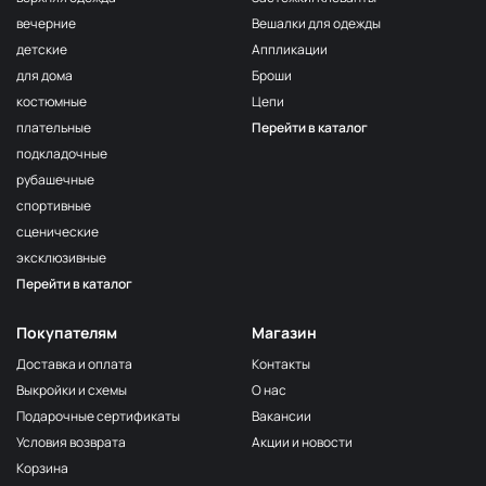
волна
вечерние
Вешалки для одежды
F222/3
детские
Аппликации
3Морская
МП-20-F222/3
волна
для дома
Броши
костюмные
Цепи
F257 Аквамарин
МП-20-F257
плательные
Перейти в каталог
203/1
МП-20-203/1
подкладочные
1Т.Бирюзовый
рубашечные
F254 Лагуна
МП-20-F254
спортивные
191/3
МП-20-191/3
сценические
4Св.Бирюзовый
эксклюзивные
F224/2
Перейти в каталог
2Океанская
МП-20-F224/2
бездна
Покупателям
Магазин
309/1 1Т.Серый
МП-20-309/1
Доставка и оплата
Контакты
F206 Бл.Бирюза
МП-20-F206
Выкройки и схемы
О нас
F321/1 Океан
МП-20-F321/1
Подарочные сертификаты
Вакансии
191/2
Условия возврата
Акции и новости
МП-20-191/2
3Св.Бирюзовый
Корзина