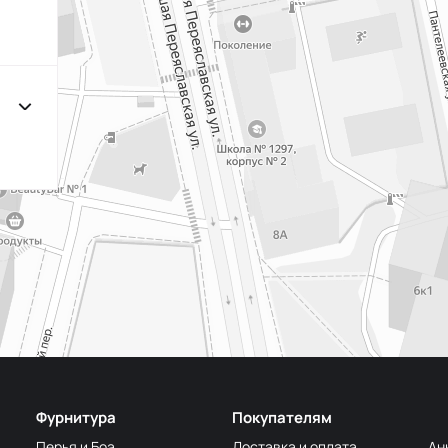
F222/3 3Морская
МП-20
волна
F257 Аквамарин
МП-
203/1 1Т.Бирюзовый
МП-2
F254 Лагуна
МП-
191/3
МП-2
4Св.Бирюзовый
F224/2
2Океанская
МП-20
бездна
309/1 1Т.Серый
МП-2
F206 Бл.Бирюза
МП-
F321/1 Океан
МП-2
Фурнитура
Покупателям
191/2
Перья и Боа
Доставка и оплата
Ан