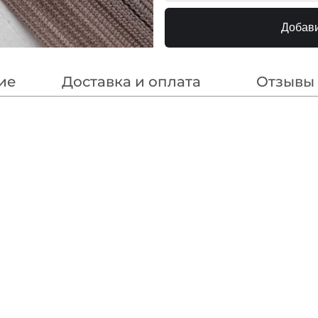
F188 Нас.Голубой
МП-
Добави
F200 Синий
МП-
214 Синий
МП
насыщенный
ие
Доставка и оплата
Отзывы
180/1 Пыльно-
МП-2
Голубой
177 Св.Голубой
МП
N145 Бл.Голубой
240000
N146
240000
Св.Ультрамарин
318 Т.Синий
МП
F223/1 1Электрик
МП-20
182 Голубой Василёк
МП
F223/2 2Электрик
МП-20