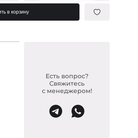
20-F188
ть в корзину
20-F200
-20-214
0-180/1
-20-177
0683490
Есть вопрос?
Свяжитесь
0683551
с менеджером!
-20-318
-F223/1
-20-182
-F223/2