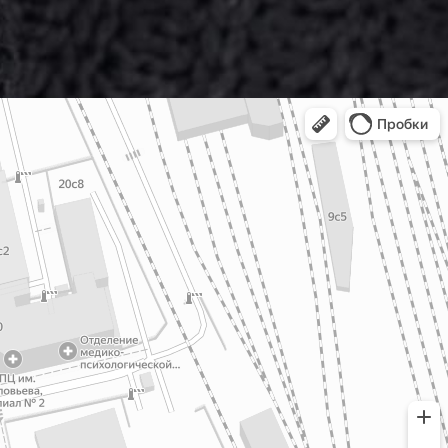
0-203/3
-F201/2
0-249/1
-20-198
0-203/2
-20-193
МП-20-
249/2
-20-245
-F222/2