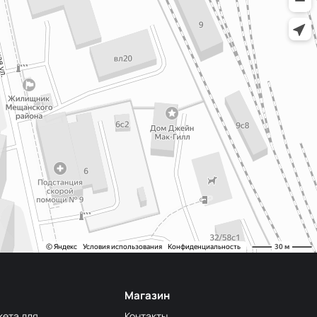
-F222/3
20-F257
0-203/1
20-F254
0-191/3
-F224/2
0-309/1
20-F206
0-F321/1
Магазин
кета для
Контакты