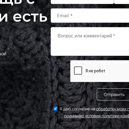
F236/2
и есть
МП-20
2Зел.Бирюза
S198/2
240000
2Бирюзовый
243/1
МП-2
1Бл.Бирюзовый
вой
F201/1 1Лагуна
МП-20
голубая
F222/1 1Морская
МП-20
волна
S198/1
Отправить
240000
1Бирюзовый
Я даю согласие на
обработку моих 
243/2
МП-2
принимаю условия политики кон
2Бл.Бирюзовый
S248 Св.Бирюза
240000