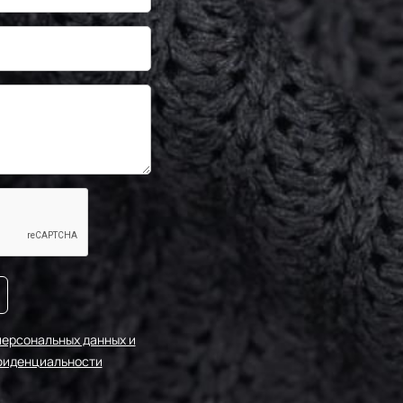
-F236/2
0683230
0-243/1
-F201/1
-F222/1
0683223
персональных данных и
0-243/2
фиденциальности
0683254