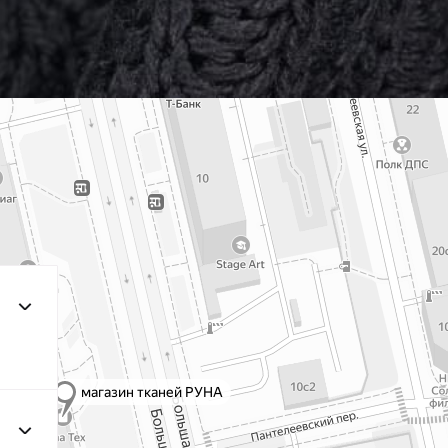
203/3
МП-2
3Т.Бирюзовый
F201/2 2Лагуна
МП-20
голубая
249/1 Аквамарин
МП-2
(Т.Бирюзовый)
198 1Бирюзовый
МП
203/2
МП-2
2Т.Бирюзовый
193 1Св.Бирюзовый
МП
249/2
Аквамарин(Т.Бирюзовый)
245 2Бирюзовый
МП
F222/2 2Морская
МП-20
волна