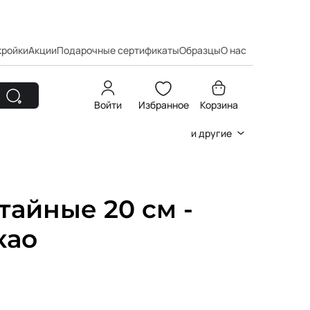
кройки
Акции
Подарочные сертификаты
Образцы
О нас
Войти
Избранное
Корзина
и другие
айные 20 см -
као