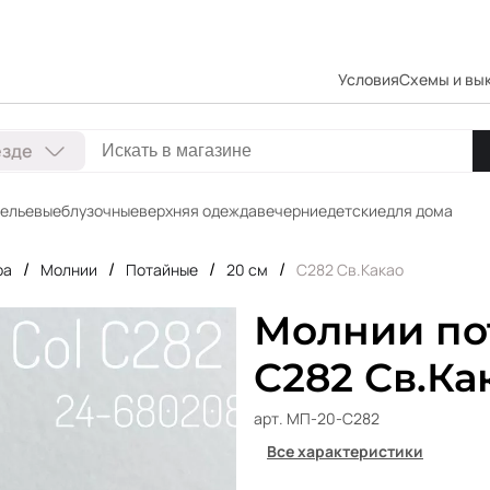
Условия
Схемы и вы
езде
ельевые
блузочные
верхняя одежда
вечерние
детские
для дома
/
/
/
/
ра
Молнии
Потайные
20 см
C282 Св.Какао
Молнии пот
C282 Св.Ка
арт. МП-20-C282
Все характеристики