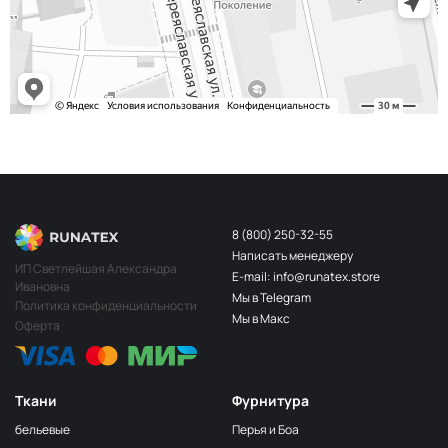
243/2
МП-20-243/2
2Бл.Бирюзовый
S248
2400000683254
Св.Бирюза
203/3
МП-20-203/3
3Т.Бирюзовый
F201/2
2Лагуна
МП-20-F201/2
голубая
249/1
Аквамарин
МП-20-249/1
(Т.Бирюзовый)
8 (800) 250-32-55
Написать менеджеру
198 1Бирюзовый
МП-20-198
ИП Светлейшая Александра
E-mail: info@runatex.store
Ивановна
203/2
МП-20-203/2
Мы в Telegram
2Т.Бирюзовый
Политика конфиденциальности
Мы в Макс
Оферта
193
МП-20-193
1Св.Бирюзовый
249/2
МП-20-
Аквамарин(Т.Бирюзовый)
249/2
Ткани
Фурнитура
245 2Бирюзовый
МП-20-245
бельевые
Перья и Боа