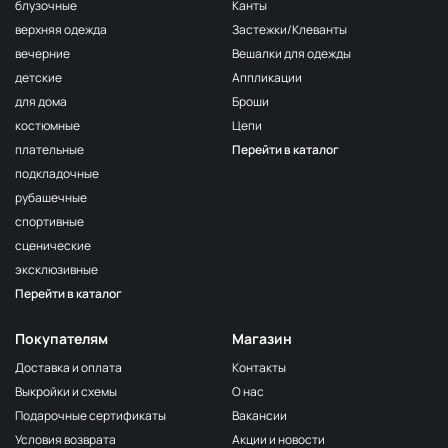
F222/2
блузочные
Канты
2Морская
МП-20-F222/2
верхняя одежда
Застежки/Клеванты
волна
вечерние
Вешалки для одежды
F222/3
детские
Аппликации
3Морская
МП-20-F222/3
волна
для дома
Броши
костюмные
Цепи
F257 Аквамарин
МП-20-F257
плательные
Перейти в каталог
203/1
МП-20-203/1
подкладочные
1Т.Бирюзовый
рубашечные
F254 Лагуна
МП-20-F254
спортивные
191/3
МП-20-191/3
сценические
4Св.Бирюзовый
эксклюзивные
F224/2
Перейти в каталог
2Океанская
МП-20-F224/2
бездна
Покупателям
Магазин
309/1 1Т.Серый
МП-20-309/1
Доставка и оплата
Контакты
F206 Бл.Бирюза
МП-20-F206
Выкройки и схемы
О нас
F321/1 Океан
МП-20-F321/1
Подарочные сертификаты
Вакансии
191/2
Условия возврата
Акции и новости
МП-20-191/2