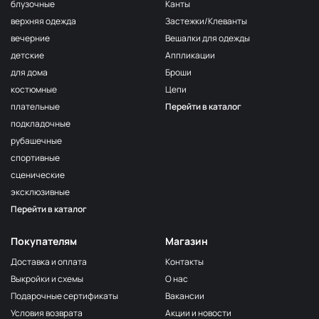
F222/2
блузочные
Канты
2Морская
МП-20-F222/2
верхняя одежда
Застежки/Клеванты
волна
вечерние
Вешалки для одежды
F222/3
детские
Аппликации
3Морская
МП-20-F222/3
волна
для дома
Броши
костюмные
Цепи
F257 Аквамарин
МП-20-F257
плательные
Перейти в каталог
203/1
МП-20-203/1
подкладочные
1Т.Бирюзовый
рубашечные
F254 Лагуна
МП-20-F254
спортивные
191/3
МП-20-191/3
сценические
4Св.Бирюзовый
эксклюзивные
F224/2
Перейти в каталог
2Океанская
МП-20-F224/2
бездна
Покупателям
Магазин
309/1 1Т.Серый
МП-20-309/1
Доставка и оплата
Контакты
F206 Бл.Бирюза
МП-20-F206
Выкройки и схемы
О нас
F321/1 Океан
МП-20-F321/1
Подарочные сертификаты
Вакансии
191/2
Условия возврата
Акции и новости
МП-20-191/2