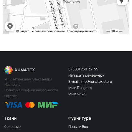
243/2
МП-20-243/2
2Бл.Бирюзовый
S248
2400000683254
Св.Бирюза
203/3
МП-20-203/3
3Т.Бирюзовый
F201/2
2Лагуна
МП-20-F201/2
голубая
249/1
Аквамарин
МП-20-249/1
(Т.Бирюзовый)
8 (800) 250-32-55
Написать менеджеру
198 1Бирюзовый
МП-20-198
ИП Светлейшая Александра
E-mail: info@runatex.store
Ивановна
203/2
МП-20-203/2
Мы в Telegram
2Т.Бирюзовый
Политика конфиденциальности
Мы в Макс
Оферта
193
МП-20-193
1Св.Бирюзовый
249/2
МП-20-
Аквамарин(Т.Бирюзовый)
249/2
Ткани
Фурнитура
245 2Бирюзовый
МП-20-245
бельевые
Перья и Боа