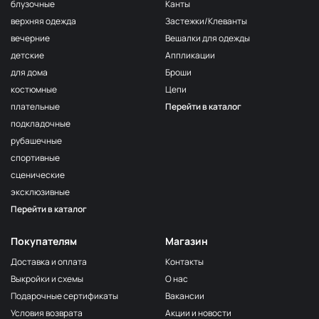
F222/2
блузочные
Канты
2Морская
МП-20-F222/2
верхняя одежда
Застежки/Клеванты
волна
вечерние
Вешалки для одежды
F222/3
детские
Аппликации
3Морская
МП-20-F222/3
волна
для дома
Броши
костюмные
Цепи
F257 Аквамарин
МП-20-F257
плательные
Перейти в каталог
203/1
МП-20-203/1
подкладочные
1Т.Бирюзовый
рубашечные
F254 Лагуна
МП-20-F254
спортивные
191/3
МП-20-191/3
сценические
4Св.Бирюзовый
эксклюзивные
F224/2
Перейти в каталог
2Океанская
МП-20-F224/2
бездна
Покупателям
Магазин
309/1 1Т.Серый
МП-20-309/1
Доставка и оплата
Контакты
F206 Бл.Бирюза
МП-20-F206
Выкройки и схемы
О нас
F321/1 Океан
МП-20-F321/1
Подарочные сертификаты
Вакансии
191/2
Условия возврата
Акции и новости
МП-20-191/2