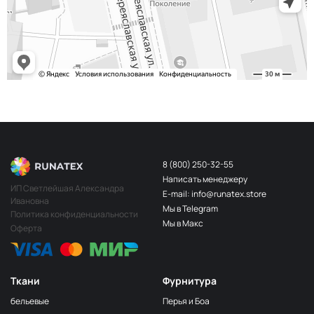
243/2
МП-20-243/2
2Бл.Бирюзовый
S248
2400000683254
Св.Бирюза
203/3
МП-20-203/3
3Т.Бирюзовый
F201/2
2Лагуна
МП-20-F201/2
голубая
249/1
Аквамарин
МП-20-249/1
(Т.Бирюзовый)
8 (800) 250-32-55
Написать менеджеру
198 1Бирюзовый
МП-20-198
ИП Светлейшая Александра
E-mail: info@runatex.store
Ивановна
203/2
МП-20-203/2
Мы в Telegram
2Т.Бирюзовый
Политика конфиденциальности
Мы в Макс
Оферта
193
МП-20-193
1Св.Бирюзовый
249/2
МП-20-
Аквамарин(Т.Бирюзовый)
249/2
Ткани
Фурнитура
245 2Бирюзовый
МП-20-245
бельевые
Перья и Боа