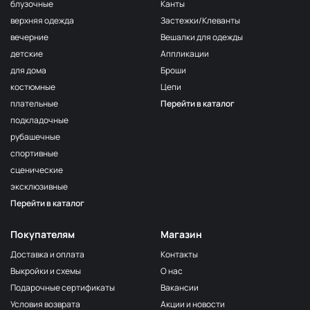
F222/2
блузочные
Канты
2Морская
МП-20-F222/2
верхняя одежда
Застежки/Клеванты
волна
вечерние
Вешалки для одежды
F222/3
детские
Аппликации
3Морская
МП-20-F222/3
волна
для дома
Броши
костюмные
Цепи
F257 Аквамарин
МП-20-F257
плательные
Перейти в каталог
203/1
МП-20-203/1
подкладочные
1Т.Бирюзовый
рубашечные
F254 Лагуна
МП-20-F254
спортивные
191/3
МП-20-191/3
сценические
4Св.Бирюзовый
эксклюзивные
F224/2
Перейти в каталог
2Океанская
МП-20-F224/2
бездна
Покупателям
Магазин
309/1 1Т.Серый
МП-20-309/1
Доставка и оплата
Контакты
F206 Бл.Бирюза
МП-20-F206
Выкройки и схемы
О нас
F321/1 Океан
МП-20-F321/1
Подарочные сертификаты
Вакансии
191/2
Условия возврата
Акции и новости
МП-20-191/2