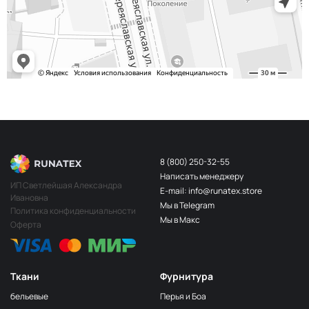
243/2
МП-20-243/2
2Бл.Бирюзовый
S248
2400000683254
Св.Бирюза
203/3
МП-20-203/3
3Т.Бирюзовый
F201/2
2Лагуна
МП-20-F201/2
голубая
249/1
Аквамарин
МП-20-249/1
(Т.Бирюзовый)
8 (800) 250-32-55
Написать менеджеру
198 1Бирюзовый
МП-20-198
ИП Светлейшая Александра
E-mail: info@runatex.store
Ивановна
203/2
МП-20-203/2
Мы в Telegram
2Т.Бирюзовый
Политика конфиденциальности
Мы в Макс
Оферта
193
МП-20-193
1Св.Бирюзовый
249/2
МП-20-
Аквамарин(Т.Бирюзовый)
249/2
Ткани
Фурнитура
245 2Бирюзовый
МП-20-245
бельевые
Перья и Боа