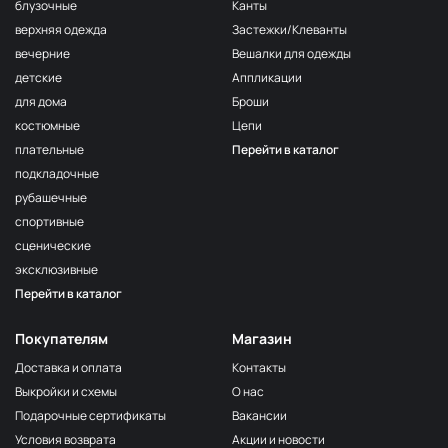
F222/2
блузочные
Канты
2Морская
МП-20-F222/2
верхняя одежда
Застежки/Клеванты
волна
вечерние
Вешалки для одежды
F222/3
детские
Аппликации
3Морская
МП-20-F222/3
волна
для дома
Броши
костюмные
Цепи
F257 Аквамарин
МП-20-F257
плательные
Перейти в каталог
203/1
МП-20-203/1
подкладочные
1Т.Бирюзовый
рубашечные
F254 Лагуна
МП-20-F254
спортивные
191/3
МП-20-191/3
сценические
4Св.Бирюзовый
эксклюзивные
F224/2
Перейти в каталог
2Океанская
МП-20-F224/2
бездна
Покупателям
Магазин
309/1 1Т.Серый
МП-20-309/1
Доставка и оплата
Контакты
F206 Бл.Бирюза
МП-20-F206
Выкройки и схемы
О нас
F321/1 Океан
МП-20-F321/1
Подарочные сертификаты
Вакансии
191/2
Условия возврата
Акции и новости
МП-20-191/2