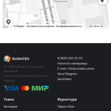
243/2
МП-20-243/2
2Бл.Бирюзовый
S248
2400000683254
Св.Бирюза
203/3
МП-20-203/3
3Т.Бирюзовый
F201/2
2Лагуна
МП-20-F201/2
голубая
249/1
Аквамарин
МП-20-249/1
(Т.Бирюзовый)
8 (800) 250-32-55
Написать менеджеру
198 1Бирюзовый
МП-20-198
ИП Светлейшая Александра
E-mail: info@runatex.store
Ивановна
203/2
МП-20-203/2
Мы в Telegram
2Т.Бирюзовый
Политика конфиденциальности
Мы в Макс
Оферта
193
МП-20-193
1Св.Бирюзовый
249/2
МП-20-
Аквамарин(Т.Бирюзовый)
249/2
Ткани
Фурнитура
245 2Бирюзовый
МП-20-245
бельевые
Перья и Боа