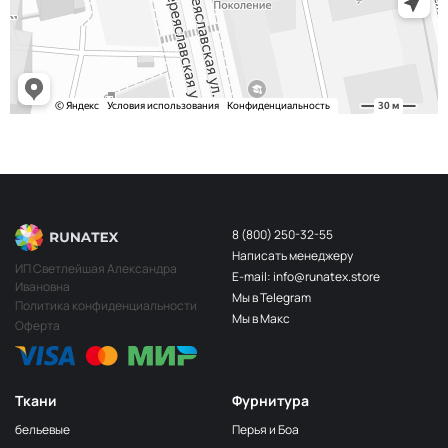
243/2
МП-20-243/2
2Бл.Бирюзовый
S248
2400000683254
Св.Бирюза
203/3
МП-20-203/3
3Т.Бирюзовый
F201/2
2Лагуна
МП-20-F201/2
голубая
249/1
Аквамарин
МП-20-249/1
(Т.Бирюзовый)
8 (800) 250-32-55
Написать менеджеру
198 1Бирюзовый
МП-20-198
ИП Светлейшая Александра
E-mail: info@runatex.store
Ивановна
203/2
МП-20-203/2
Мы в Telegram
2Т.Бирюзовый
Политика конфиденциальности
Мы в Макс
Оферта
193
МП-20-193
1Св.Бирюзовый
249/2
МП-20-
Аквамарин(Т.Бирюзовый)
249/2
Ткани
Фурнитура
245 2Бирюзовый
МП-20-245
бельевые
Перья и Боа