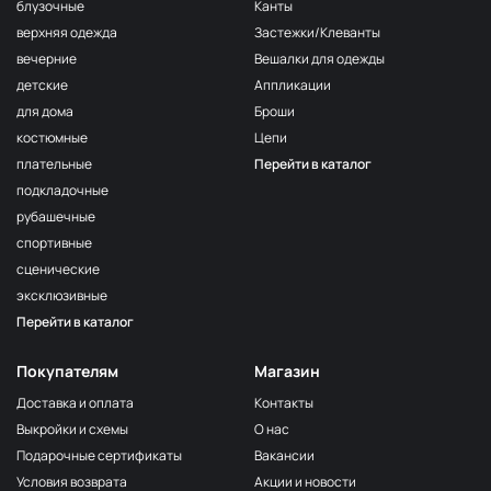
F222/2
блузочные
Канты
2Морская
МП-20-F222/2
верхняя одежда
Застежки/Клеванты
волна
вечерние
Вешалки для одежды
F222/3
детские
Аппликации
3Морская
МП-20-F222/3
волна
для дома
Броши
костюмные
Цепи
F257 Аквамарин
МП-20-F257
плательные
Перейти в каталог
203/1
МП-20-203/1
подкладочные
1Т.Бирюзовый
рубашечные
F254 Лагуна
МП-20-F254
спортивные
191/3
МП-20-191/3
сценические
4Св.Бирюзовый
эксклюзивные
F224/2
Перейти в каталог
2Океанская
МП-20-F224/2
бездна
Покупателям
Магазин
309/1 1Т.Серый
МП-20-309/1
Доставка и оплата
Контакты
F206 Бл.Бирюза
МП-20-F206
Выкройки и схемы
О нас
F321/1 Океан
МП-20-F321/1
Подарочные сертификаты
Вакансии
191/2
Условия возврата
Акции и новости
МП-20-191/2