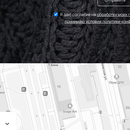
203/3
МП-2
3Т.Бирюзовый
Я даю согласие на
обработку моих 
принимаю условия политики кон
F201/2 2Лагуна
МП-20
голубая
249/1 Аквамарин
МП-2
(Т.Бирюзовый)
198 1Бирюзовый
МП
203/2
МП-2
2Т.Бирюзовый
193 1Св.Бирюзовый
МП
249/2
Аквамарин(Т.Бирюзовый)
245 2Бирюзовый
МП
F222/2 2Морская
МП-20
волна