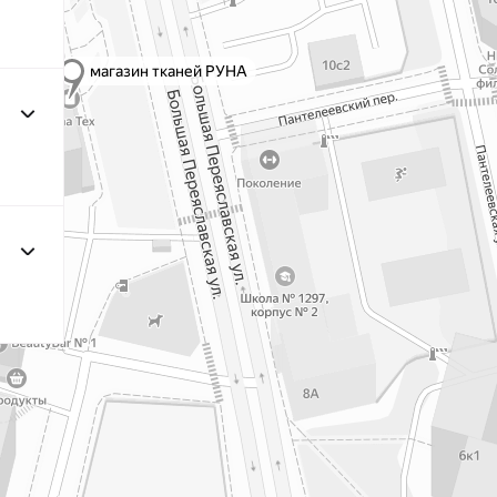
F222/3 3Морская
МП-20
волна
F257 Аквамарин
МП-
203/1 1Т.Бирюзовый
МП-2
F254 Лагуна
МП-
191/3
МП-2
4Св.Бирюзовый
F224/2
2Океанская
МП-20
бездна
309/1 1Т.Серый
МП-2
F206 Бл.Бирюза
МП-
F321/1 Океан
МП-2
191/2