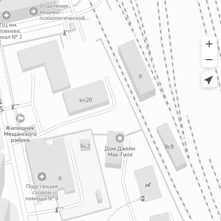
-F222/3
20-F257
0-203/1
20-F254
0-191/3
-F224/2
0-309/1
20-F206
0-F321/1