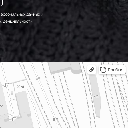
0-203/3
персональных данных и
фиденциальности
-F201/2
0-249/1
-20-198
0-203/2
-20-193
МП-20-
249/2
-20-245
-F222/2