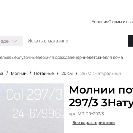
Условия
Схемы и вы
езде
ельевые
блузочные
верхняя одежда
вечерние
детские
для дома
/
/
/
/
ра
Молнии
Потайные
20 см
297/3 3Натуральный
Молнии пот
297/3 3На
арт. МП-20-297/3
Все характеристики