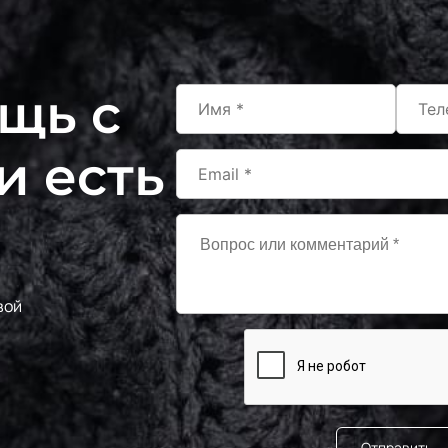
F236/2
МП-20
2Зел.Бирюза
S198/2
щь с
240000
2Бирюзовый
243/1
и есть
МП-2
1Бл.Бирюзовый
F201/1 1Лагуна
МП-20
голубая
F222/1 1Морская
МП-20
волна
вой
S198/1
240000
1Бирюзовый
243/2
МП-2
2Бл.Бирюзовый
S248 Св.Бирюза
240000
Отправить