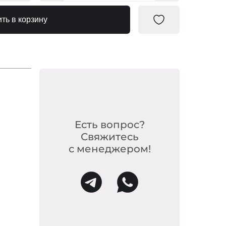
20-F188
ть в корзину
20-F200
-20-214
0-180/1
-20-177
0683490
Есть вопрос?
Свяжитесь
0683551
с менеджером!
-20-318
-F223/1
-20-182
-F223/2