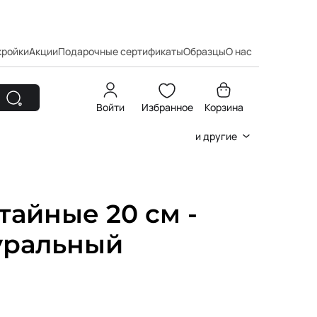
кройки
Акции
Подарочные сертификаты
Образцы
О нас
Войти
Избранное
Корзина
и другие
айные 20 см -
туральный