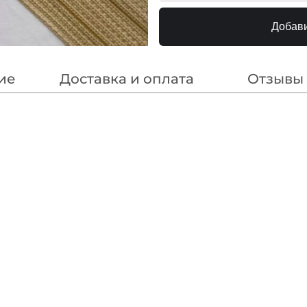
F188 Нас.Голубой
МП-
Добави
F200 Синий
МП-
214 Синий
МП
насыщенный
ие
Доставка и оплата
Отзывы
180/1 Пыльно-
МП-2
Голубой
177 Св.Голубой
МП
N145 Бл.Голубой
240000
N146
240000
Св.Ультрамарин
318 Т.Синий
МП
F223/1 1Электрик
МП-20
182 Голубой Василёк
МП
F223/2 2Электрик
МП-20