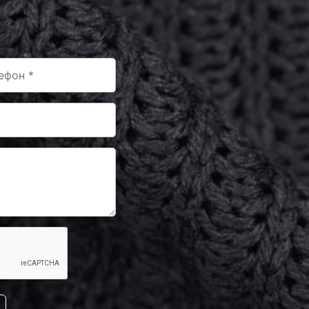
-F236/2
0683230
0-243/1
-F201/1
-F222/1
0683223
0-243/2
0683254