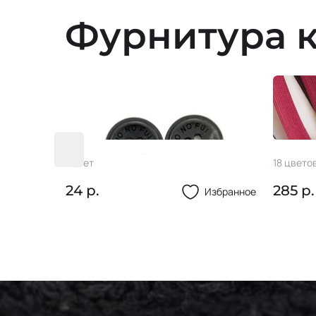
Фурнитура к
4см
Пуг-ца GE09
Пугов
2 цвета
1 цвет
23 р.
24 р.
Избранное
Избранное