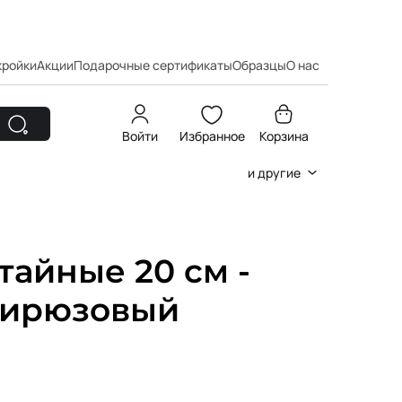
кройки
Акции
Подарочные сертификаты
Образцы
О нас
Войти
Избранное
Корзина
и другие
айные 20 см -
.Бирюзовый