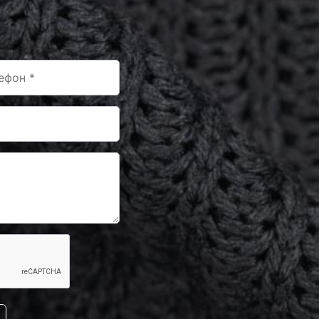
-F236/2
0683230
0-243/1
-F201/1
-F222/1
0683223
0-243/2
0683254