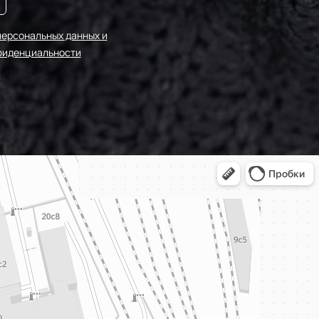
0-203/3
персональных данных и
фиденциальности
-F201/2
0-249/1
-20-198
0-203/2
-20-193
МП-20-
249/2
-20-245
-F222/2