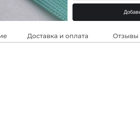
F188 Нас.Голубой
МП-
Добави
F200 Синий
МП-
214 Синий
МП
насыщенный
ие
Доставка и оплата
Отзывы
180/1 Пыльно-
МП-2
Голубой
177 Св.Голубой
МП
N145 Бл.Голубой
240000
N146
240000
Св.Ультрамарин
318 Т.Синий
МП
F223/1 1Электрик
МП-20
182 Голубой Василёк
МП
F223/2 2Электрик
МП-20