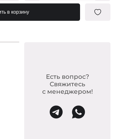
20-F188
ть в корзину
20-F200
-20-214
0-180/1
-20-177
0683490
Есть вопрос?
Свяжитесь
0683551
с менеджером!
-20-318
-F223/1
-20-182
-F223/2