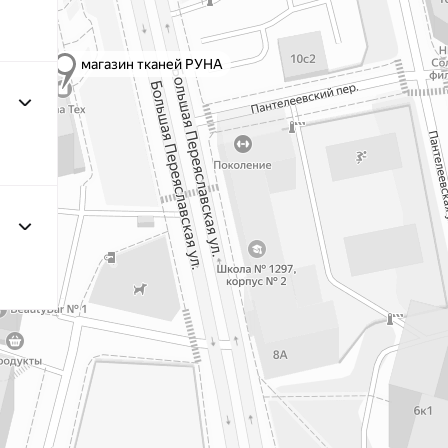
F222/3 3Морская
МП-20
волна
F257 Аквамарин
МП-
203/1 1Т.Бирюзовый
МП-2
F254 Лагуна
МП-
191/3
МП-2
4Св.Бирюзовый
F224/2
2Океанская
МП-20
бездна
309/1 1Т.Серый
МП-2
F206 Бл.Бирюза
МП-
F321/1 Океан
МП-2
191/2