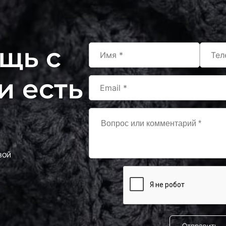
F236/2
МП-20
2Зел.Бирюза
S198/2
щь с
240000
2Бирюзовый
243/1
и есть
МП-2
1Бл.Бирюзовый
F201/1 1Лагуна
МП-20
голубая
F222/1 1Морская
МП-20
волна
вой
S198/1
240000
1Бирюзовый
243/2
МП-2
2Бл.Бирюзовый
S248 Св.Бирюза
240000
Отправить