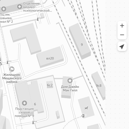
-F222/3
20-F257
0-203/1
20-F254
0-191/3
-F224/2
0-309/1
20-F206
0-F321/1