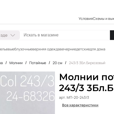
Условия
Схемы и вы
езде
ельевые
блузочные
верхняя одежда
вечерние
детские
для дома
/
/
/
/
ра
Молнии
Потайные
20 см
243/3 3Бл.Бирюзовый
Молнии пот
243/3 3Бл
арт. МП-20-243/3
Все характеристики