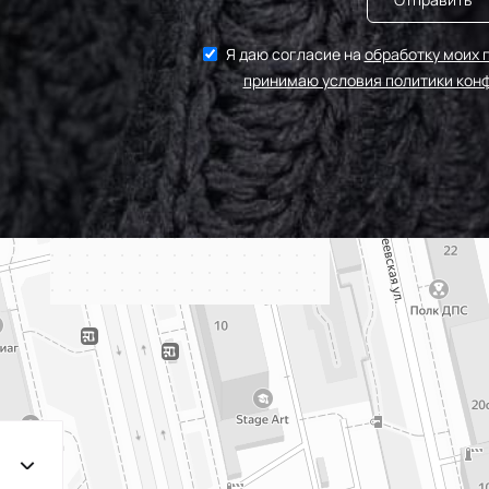
203/3
МП-2
3Т.Бирюзовый
Я даю согласие на
обработку моих 
принимаю условия политики кон
F201/2 2Лагуна
МП-20
голубая
249/1 Аквамарин
МП-2
(Т.Бирюзовый)
198 1Бирюзовый
МП
203/2
МП-2
2Т.Бирюзовый
193 1Св.Бирюзовый
МП
249/2
Аквамарин(Т.Бирюзовый)
245 2Бирюзовый
МП
F222/2 2Морская
МП-20
волна