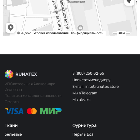
243/2
МП-20-243/2
2Бл.Бирюзовый
S248
2400000683254
Св.Бирюза
203/3
МП-20-203/3
3Т.Бирюзовый
F201/2
2Лагуна
МП-20-F201/2
голубая
249/1
Аквамарин
МП-20-249/1
(Т.Бирюзовый)
8 (800) 250-32-55
Написать менеджеру
198 1Бирюзовый
МП-20-198
ИП Светлейшая Александра
E-mail: info@runatex.store
Ивановна
203/2
МП-20-203/2
Мы в Telegram
2Т.Бирюзовый
Политика конфиденциальности
Мы в Макс
Оферта
193
МП-20-193
1Св.Бирюзовый
249/2
МП-20-
Аквамарин(Т.Бирюзовый)
249/2
Ткани
Фурнитура
245 2Бирюзовый
МП-20-245
бельевые
Перья и Боа