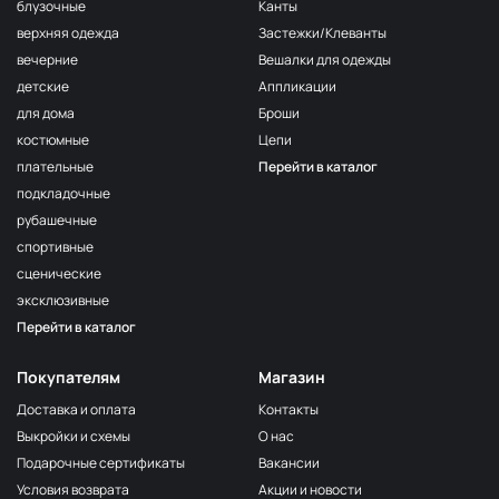
F222/2
блузочные
Канты
2Морская
МП-20-F222/2
верхняя одежда
Застежки/Клеванты
волна
вечерние
Вешалки для одежды
F222/3
детские
Аппликации
3Морская
МП-20-F222/3
волна
для дома
Броши
костюмные
Цепи
F257 Аквамарин
МП-20-F257
плательные
Перейти в каталог
203/1
МП-20-203/1
подкладочные
1Т.Бирюзовый
рубашечные
F254 Лагуна
МП-20-F254
спортивные
191/3
МП-20-191/3
сценические
4Св.Бирюзовый
эксклюзивные
F224/2
Перейти в каталог
2Океанская
МП-20-F224/2
бездна
Покупателям
Магазин
309/1 1Т.Серый
МП-20-309/1
Доставка и оплата
Контакты
F206 Бл.Бирюза
МП-20-F206
Выкройки и схемы
О нас
F321/1 Океан
МП-20-F321/1
Подарочные сертификаты
Вакансии
191/2
Условия возврата
Акции и новости
МП-20-191/2