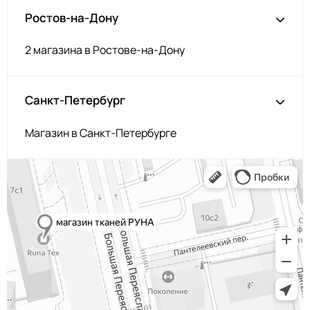
254/2
МП-50-254/2
Ростов-на-Дону
2Травяной
F269 Тёмно-
2400000621577
Зелёный
2 магазина в Ростове-на-Дону
F179/2 2Бордо
МП-50-F179/2
N028
2400000677802
Санкт-Петербург
Св.Брусничный
F177/2
МП-50-F177/2
2Марсала
Магазин в Санкт-Петербурге
F177/1 1Марсала
МП-50-F177/1
N048
2400000679134
Сельдерей
168 Орхидея
МП-50-168
F173 Т.Бордовый
МП-50-F173
F196 Пурпур
МП-50-F196
171/2
МП-50-171/2
2Т.Вишнёвый
F339
2400000621645