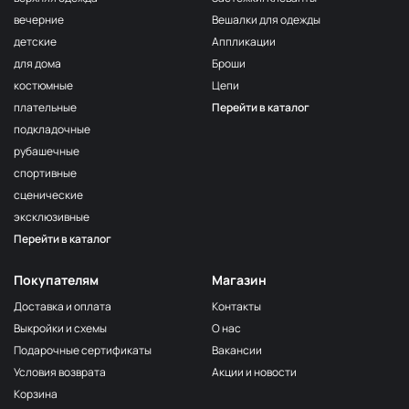
Т.Сиреневый
вечерние
Вешалки для одежды
F163/1 1Сирень
МП-50-F163/1
детские
Аппликации
161/2
для дома
Броши
МП-50-161/2
2Бл.Сиреневый
костюмные
Цепи
F167 Розовато-
МП-50-F167
плательные
Перейти в каталог
Сиреневый
подкладочные
162 Алый
МП-50-162
рубашечные
F163/2
спортивные
МП-50-F163/2
2Сирень
сценические
F121
эксклюзивные
Фисташковый
МП-50-F121
орех
Перейти в каталог
N052
Горчица
2400000679196
Покупателям
Магазин
сухая
Доставка и оплата
Контакты
F278
Выкройки и схемы
О нас
Бежевый
2400000312321
клас.
Подарочные сертификаты
Вакансии
Условия возврата
Акции и новости
119 Сер.Голубой
МП-50-119
Корзина
N050