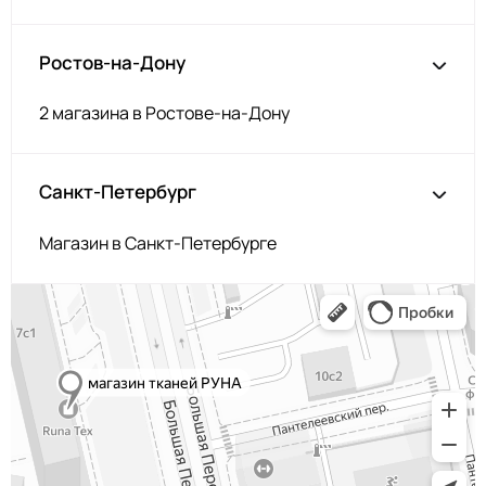
254 Травяной
МП-50-254
254/2
МП-50-254/2
Ростов-на-Дону
2Травяной
F269 Тёмно-
2400000621577
Зелёный
2 магазина в Ростове-на-Дону
F179/2 2Бордо
МП-50-F179/2
N028
2400000677802
Санкт-Петербург
Св.Брусничный
F177/2
МП-50-F177/2
2Марсала
Магазин в Санкт-Петербурге
F177/1 1Марсала
МП-50-F177/1
N048
2400000679134
Сельдерей
168 Орхидея
МП-50-168
F173 Т.Бордовый
МП-50-F173
F196 Пурпур
МП-50-F196
171/2
МП-50-171/2
2Т.Вишнёвый