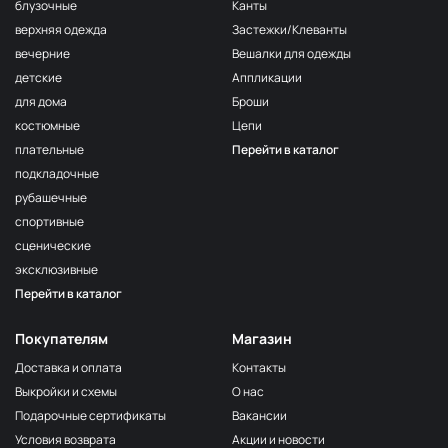
блузочные
Канты
F175
МП-50-F175
верхняя одежда
Застежки/Клеванты
Т.Сиреневый
вечерние
Вешалки для одежды
F163/1 1Сирень
МП-50-F163/1
детские
Аппликации
161/2
для дома
Броши
МП-50-161/2
2Бл.Сиреневый
костюмные
Цепи
F167 Розовато-
МП-50-F167
плательные
Перейти в каталог
Сиреневый
подкладочные
162 Алый
МП-50-162
рубашечные
F163/2
спортивные
МП-50-F163/2
2Сирень
сценические
F121
эксклюзивные
Фисташковый
МП-50-F121
орех
Перейти в каталог
N052
Горчица
2400000679196
Покупателям
Магазин
сухая
Доставка и оплата
Контакты
F278
Выкройки и схемы
О нас
Бежевый
2400000312321
клас.
Подарочные сертификаты
Вакансии
Условия возврата
Акции и новости
119 Сер.Голубой
МП-50-119