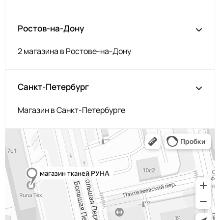
254 Травяной
МП-50-254
254/2
МП-50-254/2
Ростов-на-Дону
2Травяной
F269 Тёмно-
2400000621577
Зелёный
2 магазина в Ростове-на-Дону
F179/2 2Бордо
МП-50-F179/2
N028
2400000677802
Санкт-Петербург
Св.Брусничный
F177/2
МП-50-F177/2
2Марсала
Магазин в Санкт-Петербурге
F177/1 1Марсала
МП-50-F177/1
N048
2400000679134
Сельдерей
168 Орхидея
МП-50-168
F173 Т.Бордовый
МП-50-F173
F196 Пурпур
МП-50-F196
171/2
МП-50-171/2
2Т.Вишнёвый