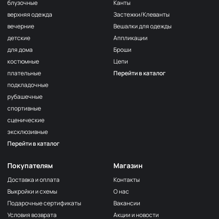
блузочные
Канты
F175
МП-50-F175
верхняя одежда
Застежки/Клеванты
Т.Сиреневый
вечерние
Вешалки для одежды
F163/1 1Сирень
МП-50-F163/1
детские
Аппликации
161/2
для дома
Броши
МП-50-161/2
2Бл.Сиреневый
костюмные
Цепи
F167 Розовато-
МП-50-F167
плательные
Перейти в каталог
Сиреневый
подкладочные
162 Алый
МП-50-162
рубашечные
F163/2
спортивные
МП-50-F163/2
2Сирень
сценические
F121
эксклюзивные
Фисташковый
МП-50-F121
орех
Перейти в каталог
N052
Горчица
2400000679196
Покупателям
Магазин
сухая
Доставка и оплата
Контакты
F278
Выкройки и схемы
О нас
Бежевый
2400000312321
клас.
Подарочные сертификаты
Вакансии
Условия возврата
Акции и новости
119 Сер.Голубой
МП-50-119