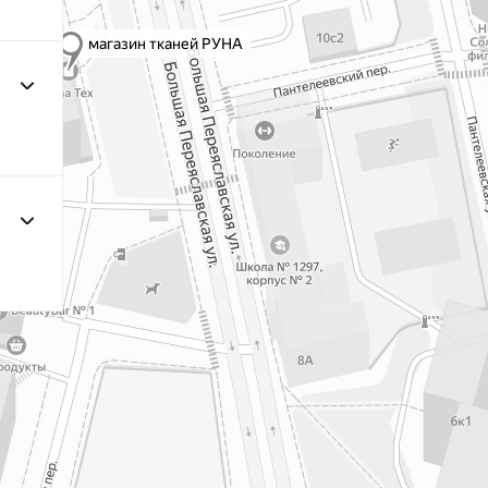
2Бл.Сиреневый
F167 Розовато-
МП-
Сиреневый
162 Алый
МП
F163/2 2Сирень
МП-50
F121 Фисташковый
МП-
орех
N052 Горчица
240000
сухая
F278 Бежевый
240000
клас.
119 Сер.Голубой
МП
N050
240000
Бл.Песочный
F268 Оливково-