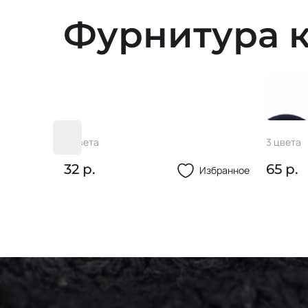
Фурнитура к
Пуговица 40L
Пуг-ц
2 цвета
3 цвета
32 р.
65 р.
Избранное
Избранное