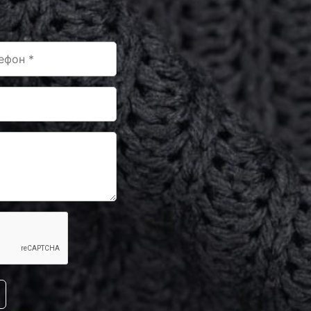
0677802
-F177/2
0-F177/1
0679134
-50-168
50-F173
50-F196
50-171/2
0621645
50-F195
50-F192