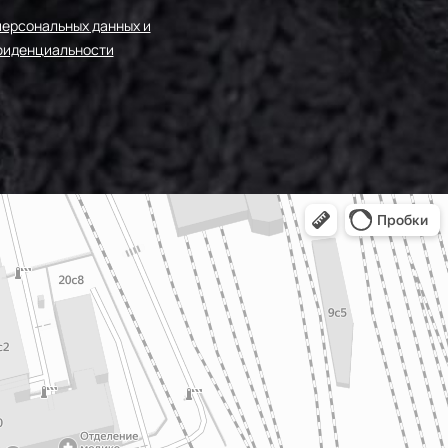
50-161/1
персональных данных и
фиденциальности
50-F171
50-F187
50-F170
-50-190
-50-170
0677789
-50-324
50-F175
-F163/1
0-161/2