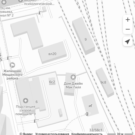
50-F167
-50-162
-F163/2
50-F121
0679196
0312321
-50-119
0679172