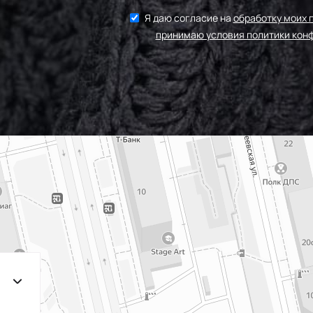
161/1 1Бл.Сиреневый
МП-
Я даю согласие на
обработку моих 
принимаю условия политики кон
F171 Св.Фиолетовый
МП-
F187 Н.Фиолетовый
МП-
F170
МП-
Нас.Фиолетовый
190 Баклажан
МП
170 Т.Сиреневый
МП
N026
Т.Розовато-
240000
Сиреневый
324 Пурпурный
МП
F175 Т.Сиреневый
МП-
F163/1 1Сирень
МП-50
161/2
МП-5