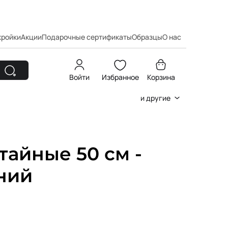
кройки
Акции
Подарочные сертификаты
Образцы
О нас
Войти
Избранное
Корзина
и другие
айные 50 см -
иний