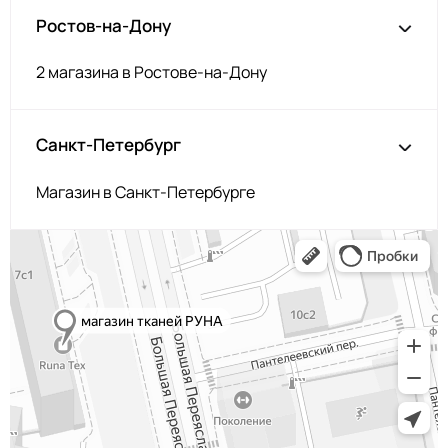
254/2
МП-50-254/2
Ростов-на-Дону
2Травяной
F269 Тёмно-
2400000621577
Зелёный
2 магазина в Ростове-на-Дону
F179/2 2Бордо
МП-50-F179/2
N028
2400000677802
Санкт-Петербург
Св.Брусничный
F177/2
МП-50-F177/2
2Марсала
Магазин в Санкт-Петербурге
F177/1 1Марсала
МП-50-F177/1
N048
2400000679134
Сельдерей
168 Орхидея
МП-50-168
F173 Т.Бордовый
МП-50-F173
F196 Пурпур
МП-50-F196
171/2
МП-50-171/2
2Т.Вишнёвый
F339
2400000621645