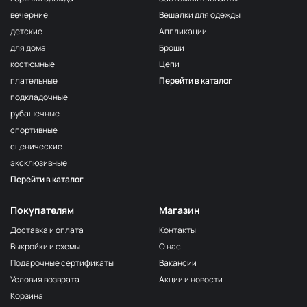
Т.Сиреневый
вечерние
Вешалки для одежды
F163/1 1Сирень
МП-50-F163/1
детские
Аппликации
161/2
для дома
Броши
МП-50-161/2
2Бл.Сиреневый
костюмные
Цепи
F167 Розовато-
МП-50-F167
плательные
Перейти в каталог
Сиреневый
подкладочные
162 Алый
МП-50-162
рубашечные
F163/2
спортивные
МП-50-F163/2
2Сирень
сценические
F121
эксклюзивные
Фисташковый
МП-50-F121
орех
Перейти в каталог
N052
Горчица
2400000679196
Покупателям
Магазин
сухая
Доставка и оплата
Контакты
F278
Выкройки и схемы
О нас
Бежевый
2400000312321
клас.
Подарочные сертификаты
Вакансии
Условия возврата
Акции и новости
119 Сер.Голубой
МП-50-119
Корзина
N050