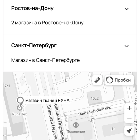
254/2
МП-50-254/2
Ростов-на-Дону
2Травяной
F269 Тёмно-
2400000621577
Зелёный
2 магазина в Ростове-на-Дону
F179/2 2Бордо
МП-50-F179/2
N028
2400000677802
Санкт-Петербург
Св.Брусничный
F177/2
МП-50-F177/2
2Марсала
Магазин в Санкт-Петербурге
F177/1 1Марсала
МП-50-F177/1
N048
2400000679134
Сельдерей
168 Орхидея
МП-50-168
F173 Т.Бордовый
МП-50-F173
F196 Пурпур
МП-50-F196
171/2
МП-50-171/2
2Т.Вишнёвый
F339
2400000621645