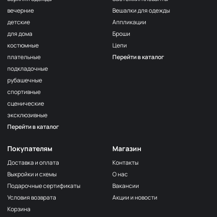
Т.Сиреневый
вечерние
Вешалки для одежды
F163/1 1Сирень
МП-50-F163/1
детские
Аппликации
161/2
для дома
Броши
МП-50-161/2
2Бл.Сиреневый
костюмные
Цепи
F167 Розовато-
МП-50-F167
плательные
Перейти в каталог
Сиреневый
подкладочные
162 Алый
МП-50-162
рубашечные
F163/2
спортивные
МП-50-F163/2
2Сирень
сценические
F121
эксклюзивные
Фисташковый
МП-50-F121
орех
Перейти в каталог
N052
Горчица
2400000679196
Покупателям
Магазин
сухая
Доставка и оплата
Контакты
F278
Выкройки и схемы
О нас
Бежевый
2400000312321
клас.
Подарочные сертификаты
Вакансии
Условия возврата
Акции и новости
119 Сер.Голубой
МП-50-119
Корзина
N050