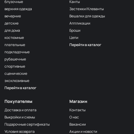
блузочные
Канты
F175
МП-50-F175
верхняя одежда
Застежки/Клеванты
Т.Сиреневый
вечерние
Вешалки для одежды
F163/1 1Сирень
МП-50-F163/1
детские
Аппликации
161/2
для дома
Броши
МП-50-161/2
2Бл.Сиреневый
костюмные
Цепи
F167 Розовато-
МП-50-F167
плательные
Перейти в каталог
Сиреневый
подкладочные
162 Алый
МП-50-162
рубашечные
F163/2
спортивные
МП-50-F163/2
2Сирень
сценические
F121
эксклюзивные
Фисташковый
МП-50-F121
орех
Перейти в каталог
N052
Горчица
2400000679196
Покупателям
Магазин
сухая
Доставка и оплата
Контакты
F278
Выкройки и схемы
О нас
Бежевый
2400000312321
клас.
Подарочные сертификаты
Вакансии
Условия возврата
Акции и новости
119 Сер.Голубой
МП-50-119