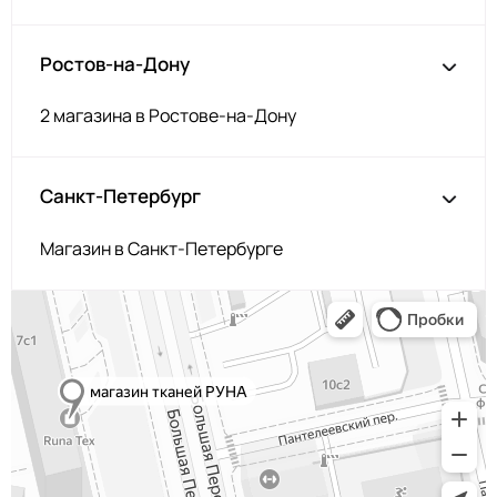
254 Травяной
МП-50-254
254/2
МП-50-254/2
Ростов-на-Дону
2Травяной
F269 Тёмно-
2400000621577
Зелёный
2 магазина в Ростове-на-Дону
F179/2 2Бордо
МП-50-F179/2
N028
2400000677802
Санкт-Петербург
Св.Брусничный
F177/2
МП-50-F177/2
2Марсала
Магазин в Санкт-Петербурге
F177/1 1Марсала
МП-50-F177/1
N048
2400000679134
Сельдерей
168 Орхидея
МП-50-168
F173 Т.Бордовый
МП-50-F173
F196 Пурпур
МП-50-F196
171/2
МП-50-171/2
2Т.Вишнёвый