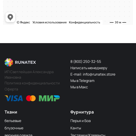
8 (800) 250-32-55
Написать менеджеру
ИП Светлейшая Александра
E-mail: info@runatex.store
Ивановна
Мы в Telegram
Политика конфиденциальности
Мы в Макс
Оферта
Ткани
Фурнитура
бельевые
Перья и Боа
блузочные
Канты
верхняя одежда
Застежки/Клеванты