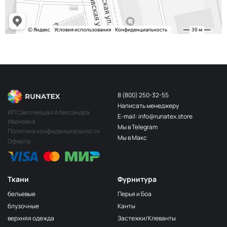
8 (800) 250-32-55
Написать менеджеру
ИП Светлейшая Александра
E-mail: info@runatex.store
Ивановна
Мы в Telegram
Политика конфиденциальности
Мы в Макс
Оферта
Ткани
Фурнитура
бельевые
Перья и Боа
блузочные
Канты
верхняя одежда
Застежки/Клеванты