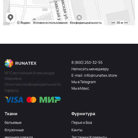
8 (800) 250-32-55
Написать менеджеру
ИП Светлейшая Александра
E-mail: info@runatex.store
Ивановна
Мы в Telegram
Политика конфиденциальности
Мы в Макс
Оферта
Ткани
Фурнитура
бельевые
Перья и Боа
блузочные
Канты
верхняя одежда
Застежки/Клеванты