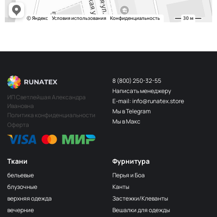
8 (800) 250-32-55
Написать менеджеру
ИП Светлейшая Александра
E-mail: info@runatex.store
Ивановна
Мы в Telegram
Политика конфиденциальности
Мы в Макс
Оферта
Ткани
Фурнитура
бельевые
Перья и Боа
блузочные
Канты
верхняя одежда
Застежки/Клеванты
вечерние
Вешалки для одежды