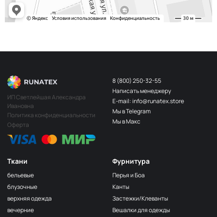
8 (800) 250-32-55
Написать менеджеру
ИП Светлейшая Александра
E-mail: info@runatex.store
Ивановна
Мы в Telegram
Политика конфиденциальности
Мы в Макс
Оферта
Ткани
Фурнитура
бельевые
Перья и Боа
блузочные
Канты
верхняя одежда
Застежки/Клеванты
вечерние
Вешалки для одежды