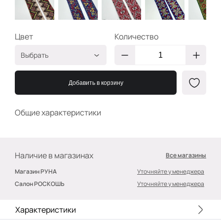
Цвет
Количество
Выбрать
" Оберег"
2400000752707
Добавить в корзину
"Смородина"
2400000713326
" Оберег"
2400000730163
Общие характеристики
"Орнамент"
2400000718369
"Орнамент"
2400000718246
Наличие в магазинах
Все магазины
Магазин РУНА
Уточняйте у менеджера
Салон РОСКОШЬ
Уточняйте у менеджера
Характеристики