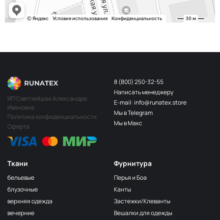
8 (800) 250-32-55
Написать менеджеру
ИП Светлейшая Александра
E-mail: info@runatex.store
Ивановна
Мы в Telegram
Политика конфиденциальности
Мы в Макс
Оферта
Ткани
Фурнитура
бельевые
Перья и Боа
блузочные
Канты
верхняя одежда
Застежки/Клеванты
вечерние
Вешалки для одежды