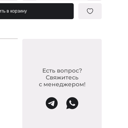
0659853
ть в корзину
0659846
0659822
0659839
Есть вопрос?
Свяжитесь
с менеджером!