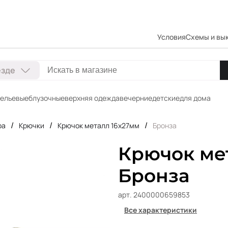
Условия
Схемы и вы
езде
ельевые
блузочные
верхняя одежда
вечерние
детские
для дома
/
/
/
ра
Крючки
Крючок металл 16х27мм
Бронза
Крючок мет
Бронза
арт. 2400000659853
Все характеристики