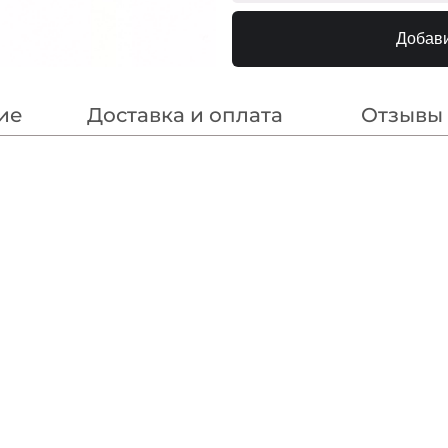
Бронза
240000
Добави
Золото
240000
Серебро
240000
ие
Доставка и оплата
Отзывы
Никель
240000