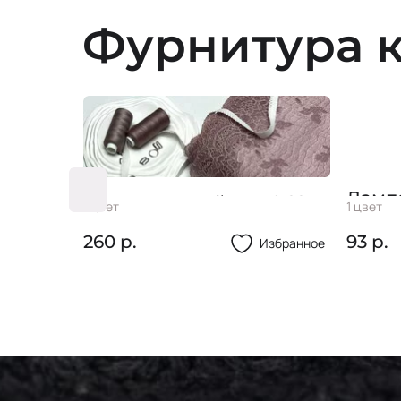
Фурнитура к
лния потайная 80см
Кружево стрейч #
ветов
1 цвет
 р.
260 р.
Избранное