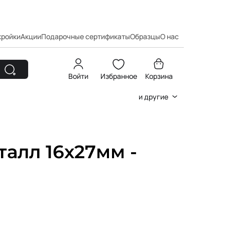
кройки
Акции
Подарочные сертификаты
Образцы
О нас
Войти
Избранное
Корзина
и другие
алл 16х27мм -