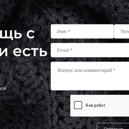
щь с
и есть
вой
Отправить