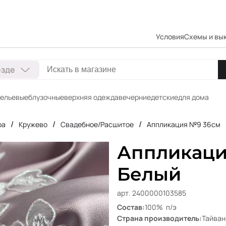
Условия
Схемы и вы
езде
ельевые
блузочные
верхняя одежда
вечерние
детские
для дома
/
/
/
ра
Кружево
Свадебное/Расшитое
Аппликация №9 36см
Аппликаци
Белый
арт. 2400000103585
Состав:
100% п/э
Страна производитель:
Тайван