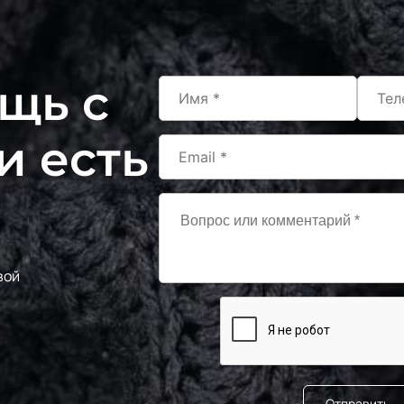
щь с
и есть
вой
Отправить