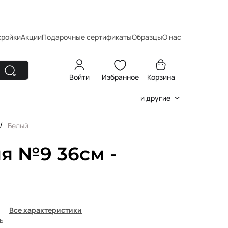
кройки
Акции
Подарочные сертификаты
Образцы
О нас
Войти
Избранное
Корзина
и другие
/
Белый
я №9 36см -
Все характеристики
ь