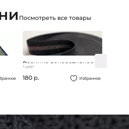
ани
Посмотреть все товары
Резинка декоративная
ФАП "Л
1 цвет
1 цвет
ой"
38мм
180 р.
110 р.
бранное
Избранное