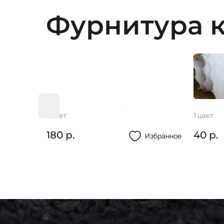
Фурнитура к
Лампас репс 38мм
Шитьё
1 цвет
1 цвет
180 р.
40 р.
Избранное
Избранное