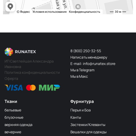
8 (800) 250-32-55
Написать менеджеру
ИП Светлейшая Александра
E-mail: info@runatex.store
Ивановна
Мы в Telegram
Политика конфиденциальности
Мы в Макс
Оферта
Ткани
Фурнитура
бельевые
Перья и Боа
блузочные
Канты
верхняя одежда
Застежки/Клеванты
вечерние
Вешалки для одежды